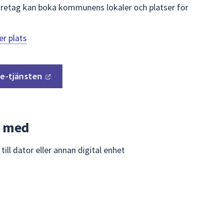
öretag kan boka kommunens lokaler och platser för
er plats
a
e-tjänsten
d med
ill dator eller annan digital enhet