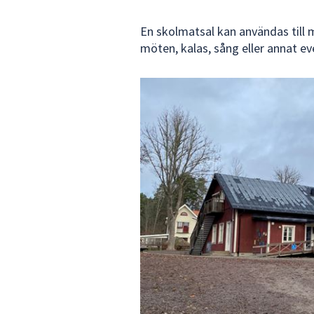
under
fältet.
En skolmatsal kan användas till 
Använd
möten, kalas, sång eller annat 
piltangenterna
för
1
att
av
navigera
2
mellan
sökförslagen
och
enter
för
att
välja
något
av
dem.