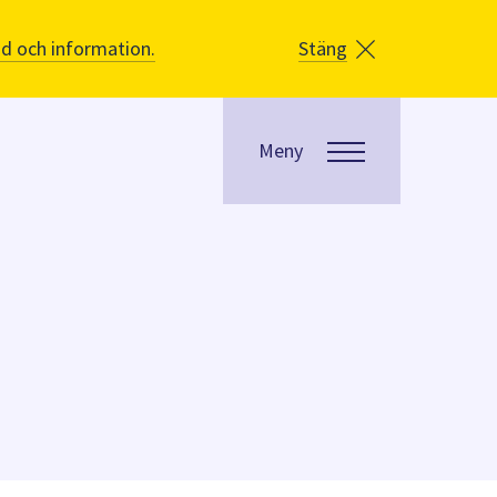
åd och information.
Stäng
Meny