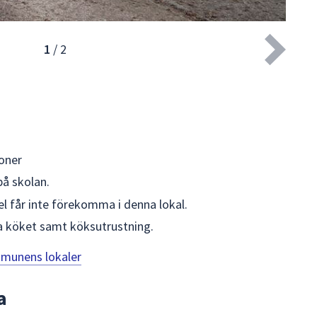
1
/
2
oner
å skolan.
l får inte förekomma i denna lokal.
da köket samt köksutrustning.
mmunens lokaler
a