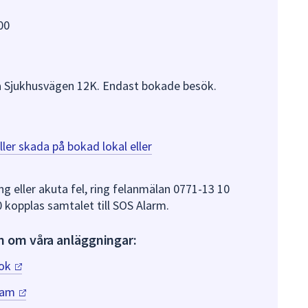
00
å Sjukhusvägen 12K. Endast bokade besök.
ller skada på bokad lokal eller
g eller akuta fel, ring felanmälan 0771-13 10
0 kopplas samtalet till SOS Alarm.
n om våra anläggningar:
ook
ram