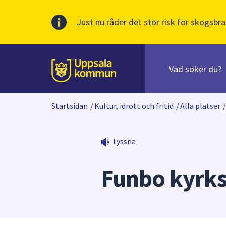
Just nu råder det stor risk för skogsbra
Sök
efter
huvudinnehåll
innehåll
Till sidans
på
webbplatsen.
Startsidan
/
Kultur, idrott och fritid
/
Alla platser
/
När
du
börjar
Lyssna
skriva
i
Funbo kyrks
sökfältet
kommer
sökförslag
att
presenteras