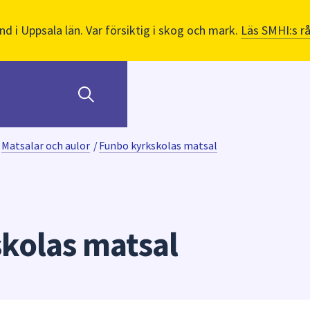
nd i Uppsala län. Var försiktig i skog och mark.
Läs SMHI:s r
Matsalar och aulor
/
Funbo kyrkskolas matsal
kolas matsal