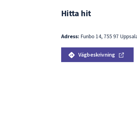
Hitta hit
Adress:
Funbo 14, 755 97 Uppsal
Vägbeskrivning
Hoppa
över
Karta
kartan
som
visar
var
Funbo
kyrkskola
matsal
finns.