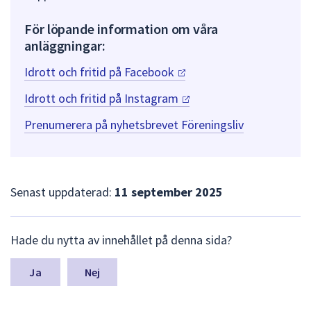
För löpande information om våra
anläggningar:
Idrott och fritid på
Facebook
Idrott och fritid på
Instagram
Prenumerera på nyhetsbrevet Föreningsliv
Senast uppdaterad:
11 september 2025
L
Hade du nytta av innehållet på denna sida?
ä
m
n
Nej
a
s