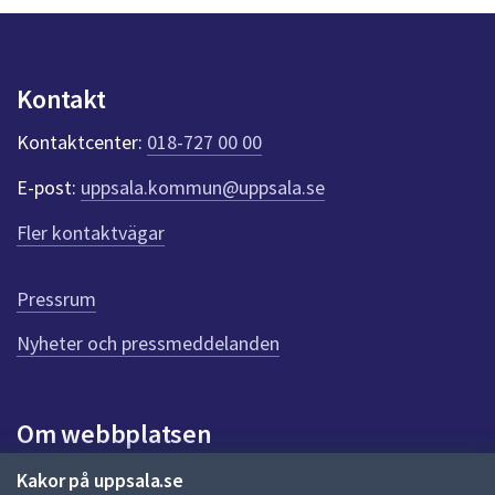
y
n
p
u
Kontakt
n
k
Kontaktcenter:
018-727 00 00
t
e
E-post:
uppsala.kommun@uppsala.se
r
f
Fler kontaktvägar
ö
r
d
Pressrum
e
n
Nyheter och pressmeddelanden
n
a
s
i
Om webbplatsen
d
a
Om webbplatsen
Kakor på uppsala.se