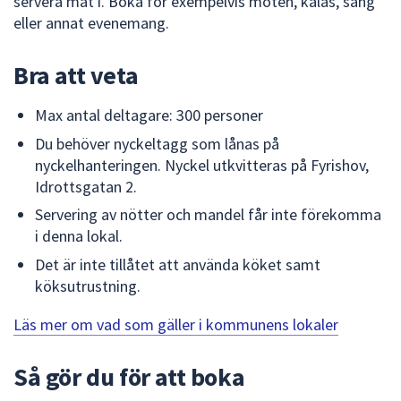
servera mat i. Boka för exempelvis möten, kalas, sång
dem.
eller annat evenemang.
Bra att veta
Max antal deltagare: 300 personer
Du behöver nyckeltagg som lånas på
nyckelhanteringen. Nyckel utkvitteras på Fyrishov,
Idrottsgatan 2.
Servering av nötter och mandel får inte förekomma
i denna lokal.
Det är inte tillåtet att använda köket samt
köksutrustning.
Läs mer om vad som gäller i kommunens lokaler
Så gör du för att boka