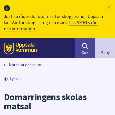
Just nu råder det stor risk för skogsbrand i Uppsala
län. Var försiktig i skog och mark.
Läs SMHI:s råd
och information.
Sök
huvudinnehåll
efter
Till sidans
Sök
Meny
innehåll
på
Matsalar och aulor
webbplatsen.
När
du
Lyssna
börjar
skriva
Domarringens skolas
i
sökfältet
matsal
kommer
sökförslag