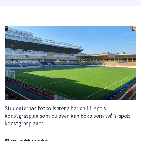
att
presenteras
under
fältet.
Använd
piltangenterna
för
att
navigera
mellan
sökförslagen
och
enter
för
Studenternas fotbollsarena har en 11-spels
att
konstgräsplan som du även kan boka som två 7-spels
välja
konstgräsplaner.
något
av