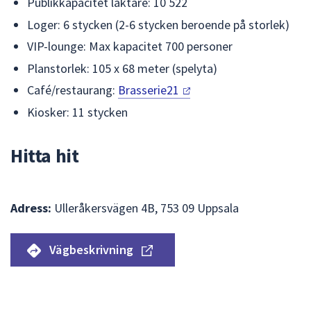
Publikkapacitet läktare: 10 522
Loger: 6 stycken (2-6 stycken beroende på storlek)
VIP-lounge: Max kapacitet 700 personer
Planstorlek: 105 x 68 meter (spelyta)
Café/restaurang:
Brasserie21
Kiosker: 11 stycken
Hitta hit
Adress:
Ulleråkersvägen 4B, 753 09 Uppsala
Vägbeskrivning
Hoppa
över
Karta