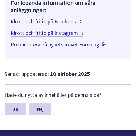
För löpande information om våra
anläggningar:
Idrott och fritid på
Facebook
Idrott och fritid på
Instagram
Prenumerera på nyhetsbrevet Föreningsliv
Senast uppdaterad:
10 oktober 2025
L
Hade du nytta av innehållet på denna sida?
ä
m
n
Nej
a
s
y
n