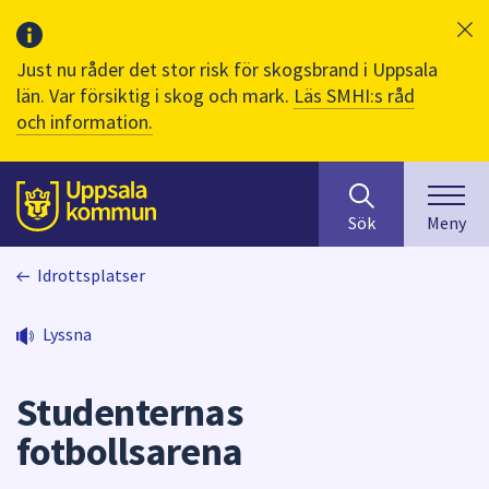
Just nu råder det stor risk för skogsbrand i Uppsala
län. Var försiktig i skog och mark.
Läs SMHI:s råd
och information.
Sök
huvudinnehåll
efter
Till sidans
Sök
Meny
innehåll
på
Idrottsplatser
webbplatsen.
När
du
Lyssna
börjar
skriva
Studenternas
i
sökfältet
fotbollsarena
kommer
sökförslag