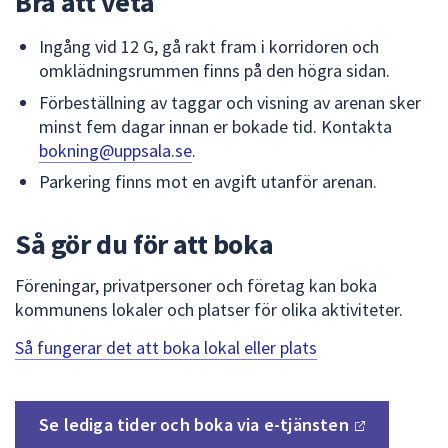
Bra att veta
dem.
Ingång vid 12 G, gå rakt fram i korridoren och
omklädningsrummen finns på den högra sidan.
Förbeställning av taggar och visning av arenan sker
minst fem dagar innan er bokade tid. Kontakta
bokning@uppsala.se
.
Parkering finns mot en avgift utanför arenan.
Så gör du för att boka
Föreningar, privatpersoner och företag kan boka
kommunens lokaler och platser för olika aktiviteter.
Så fungerar det att boka lokal eller plats
Se lediga tider och boka via
e-tjänsten