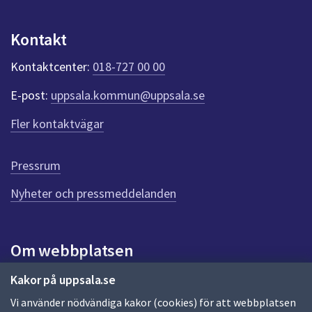
p
u
Kontakt
n
k
Kontaktcenter:
018-727 00 00
t
e
E-post:
uppsala.kommun@uppsala.se
r
f
Fler kontaktvägar
ö
r
d
Pressrum
e
n
Nyheter och pressmeddelanden
n
a
s
i
Om webbplatsen
d
a
Om webbplatsen
Kakor på uppsala.se
Vi använder nödvändiga kakor (cookies) för att webbplatsen
Allmänna handlingar och diarium