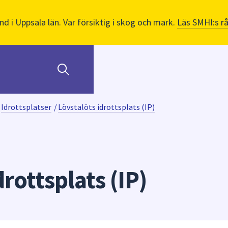
nd i Uppsala län. Var försiktig i skog och mark.
Läs SMHI:s r
Idrottsplatser
/
Lövstalöts idrottsplats (IP)
drottsplats (IP)