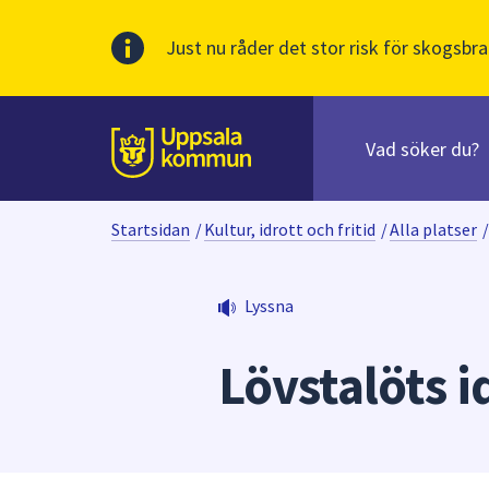
Just nu råder det stor risk för skogsbra
Sök
efter
huvudinnehåll
innehåll
Till sidans
på
webbplatsen.
Startsidan
/
Kultur, idrott och fritid
/
Alla platser
/
När
du
börjar
Lyssna
skriva
i
Lövstalöts i
sökfältet
kommer
sökförslag
att
presenteras