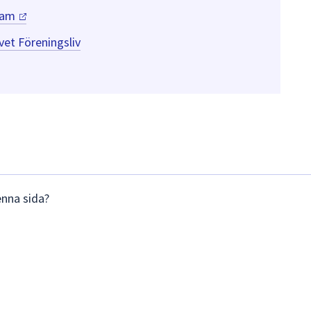
ram
et Föreningsliv
enna sida?