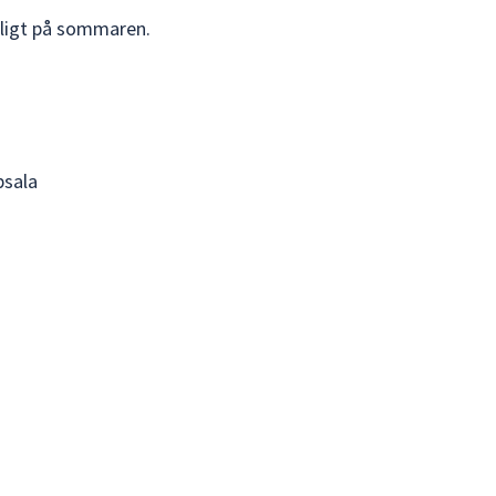
älligt på sommaren.
psala