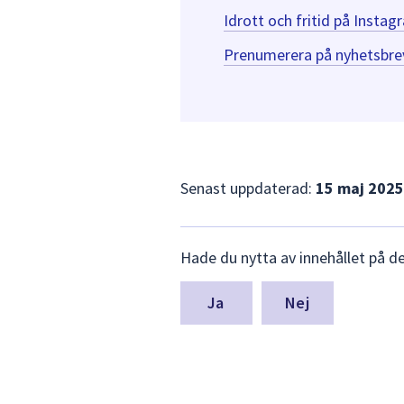
Idrott och fritid på
Instag
Prenumerera på nyhetsbrev
Senast uppdaterad:
15 maj 2025
Lämna
Hade du nytta av innehållet på d
synpunkter
för
denna
Nej
sida