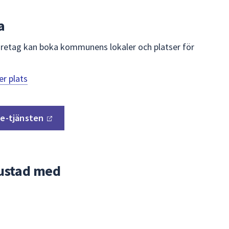
a
öretag kan boka kommunens lokaler och platser för
er plats
a
e-tjänsten
rustad med