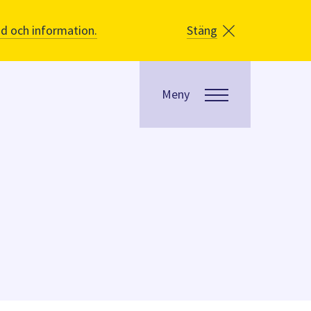
åd och information.
Stäng
Meny