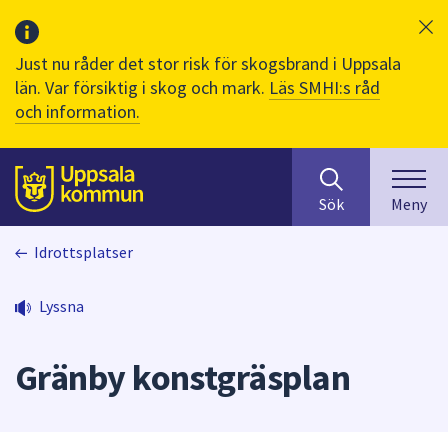
Just nu råder det stor risk för skogsbrand i Uppsala
län. Var försiktig i skog och mark.
Läs SMHI:s råd
och information.
Sök
huvudinnehåll
efter
Till sidans
Sök
Meny
innehåll
på
Idrottsplatser
webbplatsen.
När
du
Lyssna
börjar
skriva
Gränby konstgräsplan
i
sökfältet
kommer
sökförslag