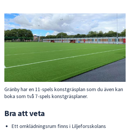
att
presenteras
under
fältet.
Använd
piltangenterna
för
att
navigera
mellan
sökförslagen
och
Gränby har en 11-spels konstgräsplan som du även kan
enter
boka som två 7-spels konstgräsplaner.
för
att
välja
Bra att veta
något
av
Ett omklädningsrum finns i Liljeforsskolans