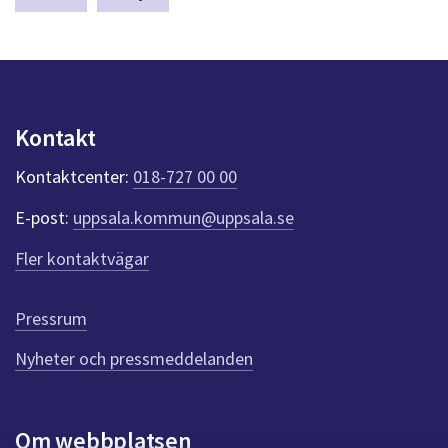
a
s
y
n
p
u
Kontakt
n
k
Kontaktcenter:
018-727 00 00
t
e
E-post:
uppsala.kommun@uppsala.se
r
f
Fler kontaktvägar
ö
r
d
Pressrum
e
n
Nyheter och pressmeddelanden
n
a
s
i
Om webbplatsen