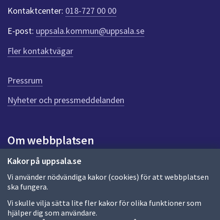
k
Kontaktcenter:
018-727 00 00
t
e
E-post:
uppsala.kommun@uppsala.se
r
f
Fler kontaktvägar
ö
r
d
Pressrum
e
n
Nyheter och pressmeddelanden
n
a
s
i
Om webbplatsen
d
a
Om webbplatsen
Kakor på uppsala.se
Vi använder nödvändiga kakor (cookies) för att webbplatsen
Allmänna handlingar och diarium
ska fungera.
Behandling av personuppgifter
Vi skulle vilja sätta lite fler kakor för olika funktioner som
hjälper dig som användare.
Kakor