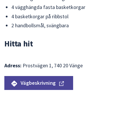
4 vägghängda fasta basketkorgar
4 basketkorgar på ribbstol
2 handbollsmål, svängbara
Hitta hit
Adress:
Prostvägen 1, 740 20 Vänge
Vägbeskrivning
Hoppa
över
Karta
kartan
som
visar
var