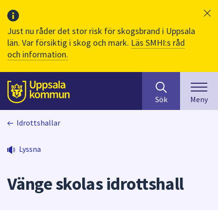
Just nu råder det stor risk för skogsbrand i Uppsala
län. Var försiktig i skog och mark.
Läs SMHI:s råd
och information.
Sök
huvudinnehåll
efter
Till sidans
Sök
Meny
innehåll
på
Idrottshallar
webbplatsen.
När
du
Lyssna
börjar
skriva
Vänge skolas idrottshall
i
sökfältet
kommer
sökförslag