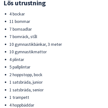
Lös utrustning
4 bockar
11 bommar
7 bomsadlar
7 bomräck, stål
10 gymnastikbänkar, 3 meter
10 gymnastikmattor
4 plintar
5 pallplintar
2 hoppstopp, bock
1 satsbräda, junior
1 satsbräda, senior
1 trampett
4 hoppbäddar