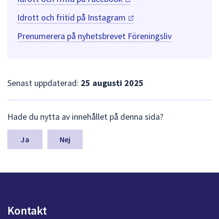
Idrott och fritid på
Instagram
Prenumerera på nyhetsbrevet Föreningsliv
Senast uppdaterad:
25 augusti 2025
L
Hade du nytta av innehållet på denna sida?
ä
m
n
Nej
a
s
y
n
p
u
Kontakt
n