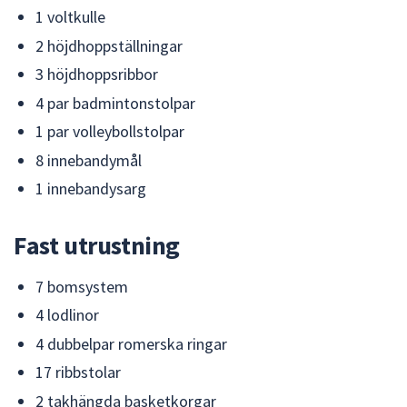
1 voltkulle
2 höjdhoppställningar
3 höjdhoppsribbor
4 par badmintonstolpar
1 par volleybollstolpar
8 innebandymål
1 innebandysarg
Fast utrustning
7 bomsystem
4 lodlinor
4 dubbelpar romerska ringar
17 ribbstolar
2 takhängda basketkorgar