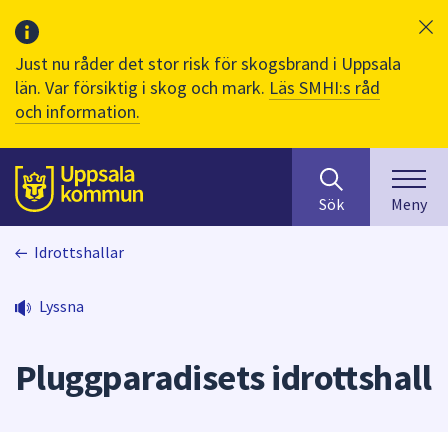
Just nu råder det stor risk för skogsbrand i Uppsala
län. Var försiktig i skog och mark.
Läs SMHI:s råd
och information.
Sök
huvudinnehåll
efter
Till sidans
Sök
Meny
innehåll
på
Idrottshallar
webbplatsen.
När
du
Lyssna
börjar
skriva
Pluggparadisets idrottshall
i
sökfältet
kommer
sökförslag