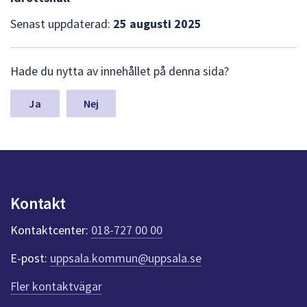
Senast uppdaterad:
25 augusti 2025
L
Hade du nytta av innehållet på denna sida?
ä
m
n
Nej
a
s
y
n
p
u
Kontakt
n
k
Kontaktcenter:
018-727 00 00
t
e
E-post:
uppsala.kommun@uppsala.se
r
f
Fler kontaktvägar
ö
r