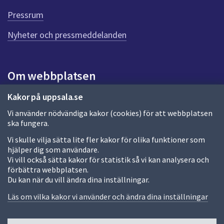
d
Pressrum
e
n
Nyheter och pressmeddelanden
n
a
s
i
Om webbplatsen
d
a
Om webbplatsen
Kakor på uppsala.se
Vi använder nödvändiga kakor (cookies) för att webbplatsen
Allmänna handlingar och diarium
ska fungera.
Behandling av personuppgifter
Vi skulle vilja sätta lite fler kakor för olika funktioner som
hjälper dig som användare.
Kakor
Vi vill också sätta kakor för statistik så vi kan analysera och
förbättra webbplatsen.
Språk (other languages)
Du kan när du vill ändra dina inställningar.
Tillgänglighetsredogörelse
Läs om vilka kakor vi använder och ändra dina inställningar