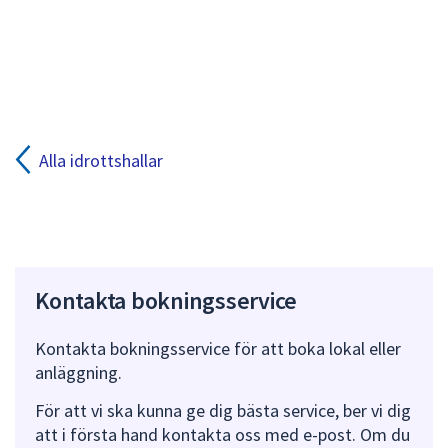
piltangenterna.
Zooma
i
kartan
med
plus-
och
Alla idrottshallar
minustangenter.
Kontakta bokningsservice
Kontakta bokningsservice för att boka lokal eller
anläggning.
För att vi ska kunna ge dig bästa service, ber vi dig
att i första hand kontakta oss med e-post. Om du