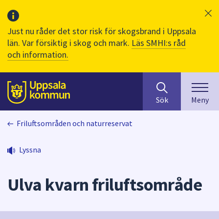
Just nu råder det stor risk för skogsbrand i Uppsala
län. Var försiktig i skog och mark.
Läs SMHI:s råd
och information.
Sök
huvudinnehåll
efter
Till sidans
Sök
Meny
innehåll
på
Friluftsområden och naturreservat
webbplatsen.
När
du
Lyssna
börjar
skriva
Ulva kvarn friluftsområde
i
sökfältet
kommer
sökförslag