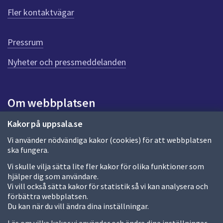
f
Fler kontaktvägar
ö
r
d
Pressrum
e
n
Nyheter och pressmeddelanden
n
a
s
i
Om webbplatsen
d
a
Om webbplatsen
Kakor på uppsala.se
Vi använder nödvändiga kakor (cookies) för att webbplatsen
Allmänna handlingar och diarium
ska fungera.
Behandling av personuppgifter
Vi skulle vilja sätta lite fler kakor för olika funktioner som
hjälper dig som användare.
Kakor
Vi vill också sätta kakor för statistik så vi kan analysera och
förbättra webbplatsen.
Språk (other languages)
Du kan när du vill ändra dina inställningar.
Tillgänglighetsredogörelse