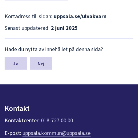
dem.
Kortadress till sidan:
uppsala.se/ulvakvarn
Senast uppdaterad:
2 juni 2025
L
Hade du nytta av innehållet på denna sida?
ä
m
n
Nej
a
s
y
n
p
u
Kontakt
n
k
Kontaktcenter:
018-727 00 00
t
e
E-post:
uppsala.kommun@uppsala.se
r