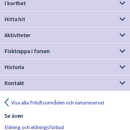
I korthet
att
presenteras
Hitta hit
under
fältet.
Använd
Aktiviteter
piltangenterna
för
Fisktrappa i forsen
att
navigera
Historia
mellan
sökförslagen
Kontakt
och
enter
för
Visa alla Friluftsområden och naturreservat
att
välja
Se även
något
av
Eldning och eldningsförbud