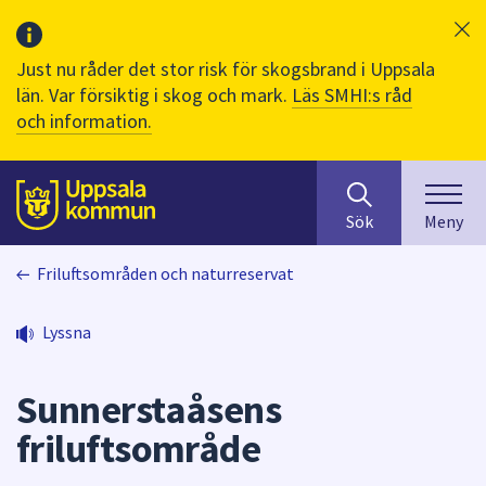
Just nu råder det stor risk för skogsbrand i Uppsala
län. Var försiktig i skog och mark.
Läs SMHI:s råd
och information.
Sök
huvudinnehåll
efter
Till sidans
Sök
Meny
innehåll
på
Friluftsområden och naturreservat
webbplatsen.
När
du
Lyssna
börjar
skriva
Sunnerstaåsens
i
sökfältet
friluftsområde
kommer
sökförslag