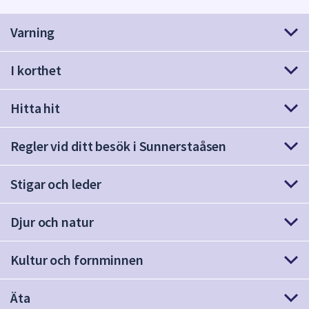
att
Varning
presenteras
under
fältet.
I korthet
Använd
piltangenterna
Hitta hit
för
att
Regler vid ditt besök i Sunnerstaåsen
navigera
mellan
sökförslagen
Stigar och leder
och
enter
Djur och natur
för
att
Kultur och fornminnen
välja
något
av
Äta