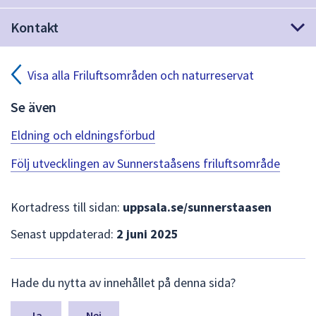
dem.
Kontakt
Visa alla Friluftsområden och naturreservat
Se även
Eldning och eldningsförbud
Följ utvecklingen av Sunnerstaåsens friluftsområde
Kortadress till sidan:
uppsala.se/sunnerstaasen
Senast uppdaterad:
2 juni 2025
L
Hade du nytta av innehållet på denna sida?
ä
m
n
Nej