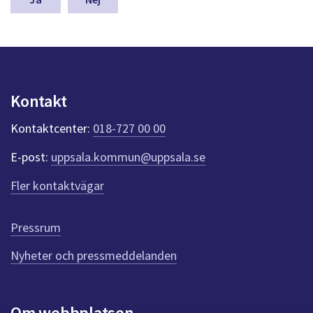
a
s
y
n
p
u
Kontakt
n
k
Kontaktcenter:
018-727 00 00
t
e
E-post:
uppsala.kommun@uppsala.se
r
f
Fler kontaktvägar
ö
r
d
Pressrum
e
n
Nyheter och pressmeddelanden
n
a
s
i
Om webbplatsen