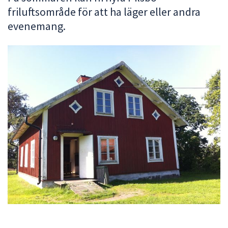
friluftsområde för att ha läger eller andra
att
presenteras
evenemang.
under
fältet.
Använd
piltangenterna
för
att
navigera
mellan
sökförslagen
och
enter
för
att
välja
något
av