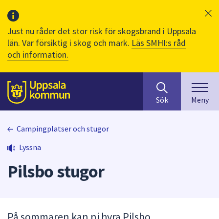
Just nu råder det stor risk för skogsbrand i Uppsala
län. Var försiktig i skog och mark.
Läs SMHI:s råd
och information.
Sök
huvudinnehåll
efter
Till sidans
Sök
Meny
innehåll
på
webbplatsen.
Campingplatser och stugor
När
Lyssna
du
börjar
Pilsbo stugor
skriva
i
sökfältet
kommer
På sommaren kan ni hyra Pilsbo
sökförslag