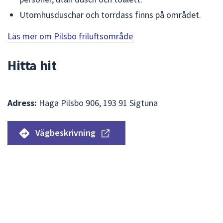
Utomhusduschar och torrdass finns på området.
Läs mer om Pilsbo friluftsområde
Hitta hit
Adress:
Haga Pilsbo 906, 193 91 Sigtuna
Vägbeskrivning
Hoppa
över
Karta
kartan
till
Pilsbo
stugor.
Navigera