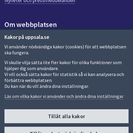
Nyheter och pressmeddelanden
a
s
i
d
Om webbplatsen
a
Om webbplatsen
Kakor på uppsala.se
Vi använder nödvändiga kakor (cookies) för att webbplatsen
Allmänna handlingar och diarium
ska fungera.
Behandling av personuppgifter
Vi skulle vilja sätta lite fler kakor för olika funktioner som
hjälper dig som användare.
Kakor
Vi vill också sätta kakor för statistik så vi kan analysera och
förbättra webbplatsen.
Språk (other languages)
Du kan när du vill ändra dina inställningar.
Tillgänglighetsredogörelse
Läs om vilka kakor vi använder och ändra dina inställningar
Tillåt alla kakor
Fler sätt att följa oss
Till