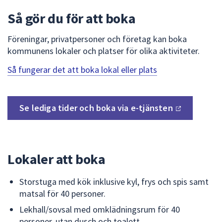
dem.
Så gör du för att boka
Föreningar, privatpersoner och företag kan boka
kommunens lokaler och platser för olika aktiviteter.
Så fungerar det att boka lokal eller plats
Se lediga tider och boka via
e-tjänsten
Lokaler att boka
Storstuga med kök inklusive kyl, frys och spis samt
matsal för 40 personer.
Lekhall/sovsal med omklädningsrum för 40
personer, utan dusch och toalett.