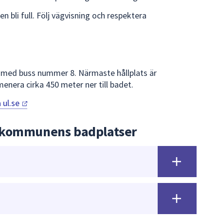
bli full. Följ vägvisning och respektera
t med buss nummer 8. Närmaste hållplats är
enera cirka 450 meter ner till badet.
å
ul.se
 kommunens badplatser