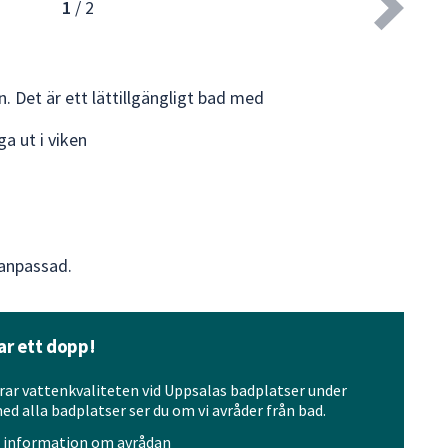
1
/
2
n. Det är ett lättillgängligt bad med
a ut i viken
sanpassad.
tar ett dopp!
r vattenkvaliteten vid Uppsalas badplatser under
d alla badplatser ser du om vi avråder från bad.
h information om avrådan