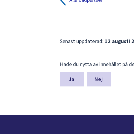
Senast uppdaterad:
12 augusti 
Lämna
Hade du nytta av innehållet på d
synpunkter
för
denna
Nej
sida