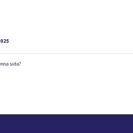
2025
enna sida?