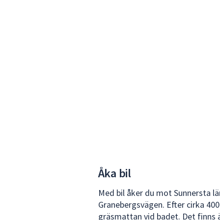
i
kartan
med
piltangenterna.
Zooma
i
kartan
med
plus-
och
minustangenter.
Åka bil
Med bil åker du mot Sunnersta l
Granebergsvägen. Efter cirka 400
gräsmattan vid badet. Det finns 