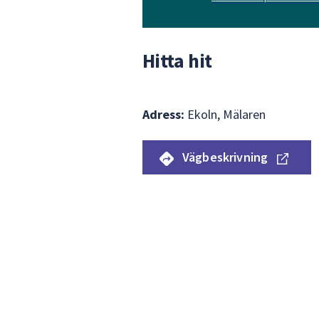
Hitta hit
Adress:
Ekoln, Mälaren
Vägbeskrivning
Hoppa
över
Karta
kartan
som
visar
var
Sunnerstabadet
finns.
Navigera