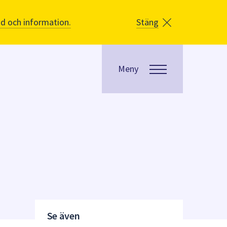
åd och information.
Stäng
Meny
Se även