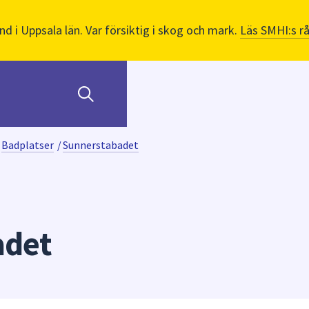
nd i Uppsala län. Var försiktig i skog och mark.
Läs SMHI:s r
Badplatser
/
Sunnerstabadet
adet