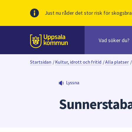
Just nu råder det stor risk för skogsbra
Sök
efter
huvudinnehåll
innehåll
Till sidans
på
webbplatsen.
Startsidan
/
Kultur, idrott och fritid
/
Alla platser
/
När
du
börjar
Lyssna
skriva
i
Sunnerstab
sökfältet
kommer
sökförslag
att
presenteras