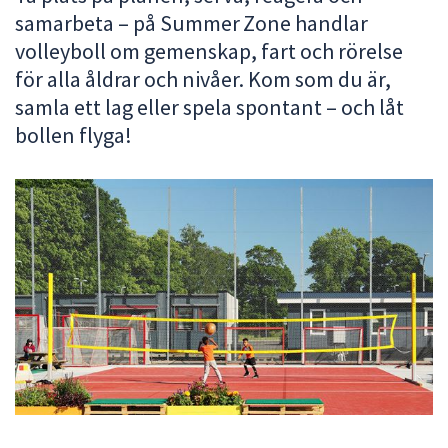
samarbeta – på Summer Zone handlar
att
presenteras
volleyboll om gemenskap, fart och rörelse
under
för alla åldrar och nivåer. Kom som du är,
fältet.
samla ett lag eller spela spontant – och låt
Använd
bollen flyga!
piltangenterna
för
att
navigera
mellan
sökförslagen
och
enter
för
att
välja
något
av