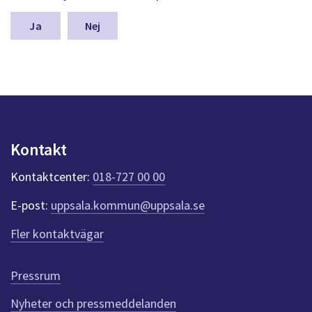
m
n
Nej
a
s
y
n
p
u
n
k
Kontakt
t
e
Kontaktcenter:
018-727 00 00
r
f
E-post:
uppsala.kommun@uppsala.se
ö
r
Fler kontaktvägar
d
e
n
Pressrum
n
Nyheter och pressmeddelanden
a