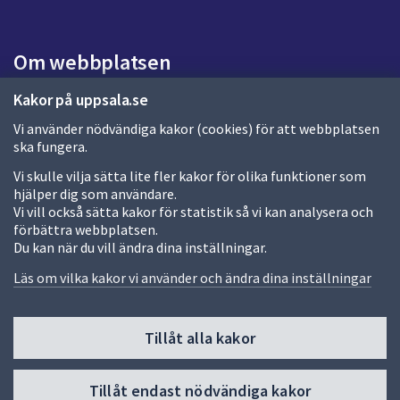
s
i
d
Om webbplatsen
a
Om webbplatsen
Kakor på uppsala.se
Vi använder nödvändiga kakor (cookies) för att webbplatsen
Allmänna handlingar och diarium
ska fungera.
Behandling av personuppgifter
Vi skulle vilja sätta lite fler kakor för olika funktioner som
hjälper dig som användare.
Kakor
Vi vill också sätta kakor för statistik så vi kan analysera och
förbättra webbplatsen.
Språk (other languages)
Du kan när du vill ändra dina inställningar.
Tillgänglighetsredogörelse
Läs om vilka kakor vi använder och ändra dina inställningar
Tillåt alla kakor
Fler sätt att följa oss
Till
Tillåt endast nödvändiga kakor
toppen