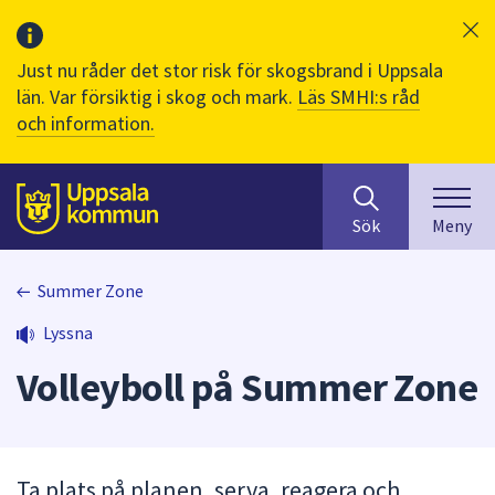
Just nu råder det stor risk för skogsbrand i Uppsala
län. Var försiktig i skog och mark.
Läs SMHI:s råd
och information.
Sök
huvudinnehåll
efter
Till sidans
Sök
Meny
innehåll
på
webbplatsen.
Summer Zone
När
Lyssna
du
börjar
Volleyboll på Summer Zone
skriva
i
sökfältet
kommer
Ta plats på planen, serva, reagera och
sökförslag