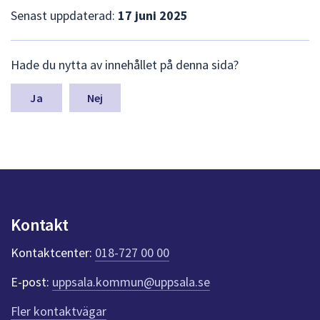
Senast uppdaterad:
17 juni 2025
L
Hade du nytta av innehållet på denna sida?
ä
m
n
Nej
a
s
y
n
p
u
n
k
Kontakt
t
e
Kontaktcenter:
018-727 00 00
r
f
E-post:
uppsala.kommun@uppsala.se
ö
r
Fler kontaktvägar