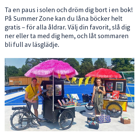
att
Ta en paus i solen och dröm dig bort i en bok!
presenteras
På Summer Zone kan du låna böcker helt
under
gratis – för alla åldrar. Välj din favorit, slå dig
fältet.
ner eller ta med dig hem, och låt sommaren
Använd
bli full av läsglädje.
piltangenterna
för
att
navigera
mellan
sökförslagen
och
enter
för
att
välja
något
av