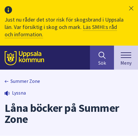
Just nu råder det stor risk för skogsbrand i Uppsala
län. Var försiktig i skog och mark.
Läs SMHI:s råd
och information.
Sök
huvudinnehåll
efter
Till sidans
Sök
Meny
innehåll
på
webbplatsen.
Summer Zone
När
Lyssna
du
börjar
Låna böcker på Summer
skriva
i
Zone
sökfältet
kommer
sökförslag