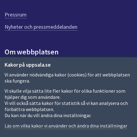
d
e
n
Pressrum
n
Nyheter och pressmeddelanden
a
s
i
d
Om webbplatsen
a
Om webbplatsen
Kakor på uppsala.se
Vi använder nödvändiga kakor (cookies) för att webbplatsen
Allmänna handlingar och diarium
ska fungera.
Behandling av personuppgifter
Vi skulle vilja sätta lite fler kakor för olika funktioner som
hjälper dig som användare.
Kakor
Vi vill också sätta kakor för statistik så vi kan analysera och
förbättra webbplatsen.
Språk (other languages)
Du kan när du vill ändra dina inställningar.
Tillgänglighetsredogörelse
Läs om vilka kakor vi använder och ändra dina inställningar