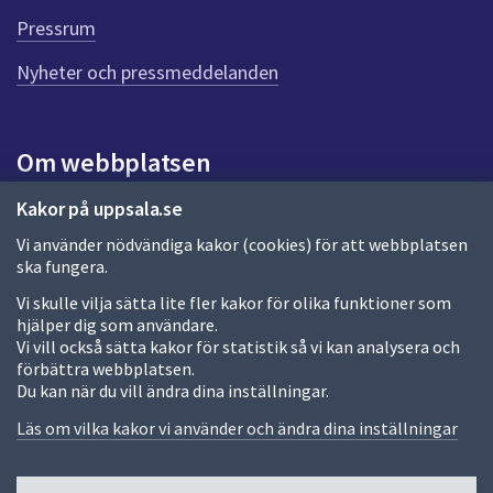
d
Pressrum
e
n
Nyheter och pressmeddelanden
n
a
s
i
Om webbplatsen
d
a
Om webbplatsen
Kakor på uppsala.se
Vi använder nödvändiga kakor (cookies) för att webbplatsen
Allmänna handlingar och diarium
ska fungera.
Behandling av personuppgifter
Vi skulle vilja sätta lite fler kakor för olika funktioner som
hjälper dig som användare.
Kakor
Vi vill också sätta kakor för statistik så vi kan analysera och
förbättra webbplatsen.
Språk (other languages)
Du kan när du vill ändra dina inställningar.
Tillgänglighetsredogörelse
Läs om vilka kakor vi använder och ändra dina inställningar