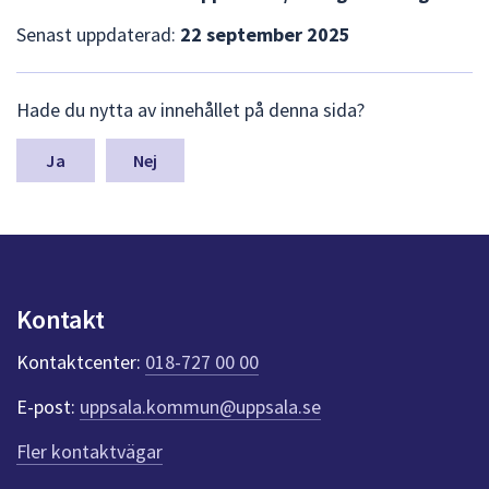
Senast uppdaterad:
22 september 2025
L
Hade du nytta av innehållet på denna sida?
ä
m
n
Nej
a
s
y
n
p
u
Kontakt
n
k
Kontaktcenter:
018-727 00 00
t
e
E-post:
uppsala.kommun@uppsala.se
r
f
Fler kontaktvägar
ö
r