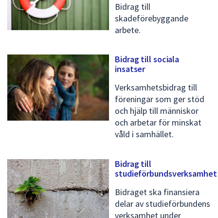
Bidrag till
skadeförebyggande
arbete.
Bidrag till sociala
insatser
Verksamhetsbidrag till
föreningar som ger stöd
och hjälp till människor
och arbetar för minskat
våld i samhället.
Bidrag till
studieförbundsverksamhet
Bidraget ska finansiera
delar av studieförbundens
verksamhet under