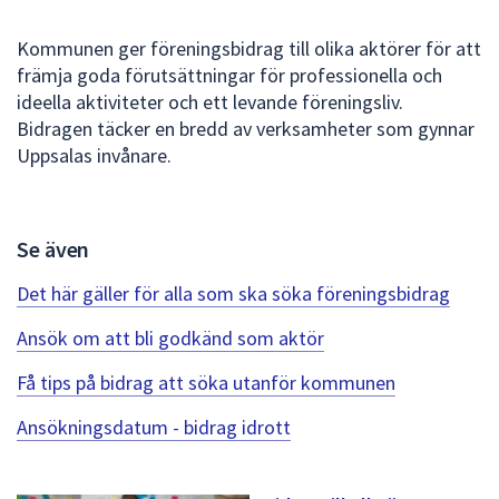
att
Kommunen ger föreningsbidrag till olika aktörer för att
presenteras
främja goda förutsättningar för professionella och
under
ideella aktiviteter och ett levande föreningsliv.
fältet.
Bidragen täcker en bredd av verksamheter som gynnar
Använd
Uppsalas invånare.
piltangenterna
för
att
navigera
Se även
mellan
sökförslagen
Det här gäller för alla som ska söka föreningsbidrag
och
Ansök om att bli godkänd som aktör
enter
för
Få tips på bidrag att söka utanför kommunen
att
välja
Ansökningsdatum - bidrag idrott
något
av