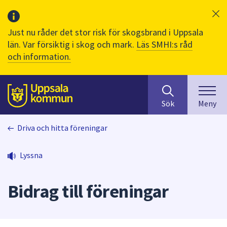
Just nu råder det stor risk för skogsbrand i Uppsala
län. Var försiktig i skog och mark.
Läs SMHI:s råd
och information.
Sök
huvudinnehåll
efter
Till sidans
Sök
Meny
innehåll
på
Driva och hitta föreningar
webbplatsen.
När
du
Lyssna
börjar
skriva
Bidrag till föreningar
i
sökfältet
kommer
sökförslag