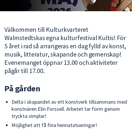
att
presenteras
under
fältet.
Välkommen till Kulturkvarteret
Använd
Walmstedtskas egna kulturfestival Kultis! För
piltangenterna
5 året i rad så arrangeras en dag fylld av konst,
för
musik, litteratur, skapande och gemenskap!
att
Evenemanget öppnar 13.00 och aktiviteter
navigera
pågår till 17.00.
mellan
sökförslagen
och
På gården
enter
för
Delta i skapandet av ett konstverk tillsammans med
att
konstnären Elin Forssell. Arbetet tar form genom
välja
tryckta vimplar!
något
Möjlighet att få fina hennatatueringar!
av