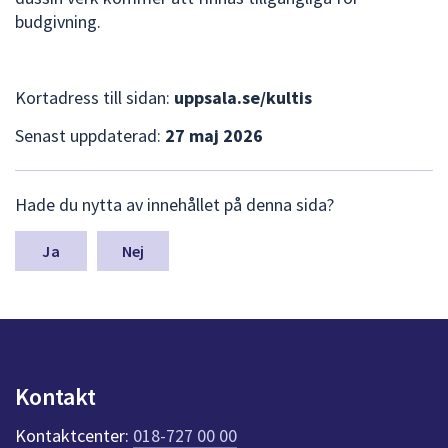
budgivning.
Kortadress till sidan:
uppsala.se/kultis
Senast uppdaterad:
27 maj 2026
L
Hade du nytta av innehållet på denna sida?
ä
m
n
Nej
a
s
y
n
p
u
Kontakt
n
k
Kontaktcenter:
018-727 00 00
t