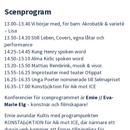
Scenprogram
13.00–13.40 Vi börjar med, för barn: Akrobatik & varieté
– Lisa
13.50–14.20 Still Leben, Covers, egna låtar och
performance
14.25–14.45 Kung Henry spoken word
14.50–15.10 Alma Kirlic spoken word
15.20–15.50 Mattias Rembrink, musik & visor.
15.55–16.25 Improteater med teater Otippat
16.25–16.35 Unga Poeter nominerade till Selmapriset
16.35–17.00 Konst(u)ktion för Aik mot ICE
Konferencier för scenprogrammet är
Emie // Eva-
Marie Elg
– konstnär och filmskapare!
Emie avrundar Kultis med programpunkten
KONSTA(u)KTION för Aik mot ICE, där närmare ett
dussin verk kommer att finnas tillgängliga för