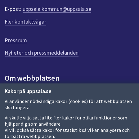
e
E-post:
uppsala.kommun@uppsala.se
r
f
Fler kontaktvägar
ö
r
d
Pressrum
e
n
Nyheter och pressmeddelanden
n
a
s
i
Om webbplatsen
d
a
Om webbplatsen
Kakor på uppsala.se
Vi använder nödvändiga kakor (cookies) för att webbplatsen
Allmänna handlingar och diarium
ska fungera.
Behandling av personuppgifter
Vi skulle vilja sätta lite fler kakor för olika funktioner som
hjälper dig som användare.
Kakor
Vi vill också sätta kakor för statistik så vi kan analysera och
förbättra webbplatsen.