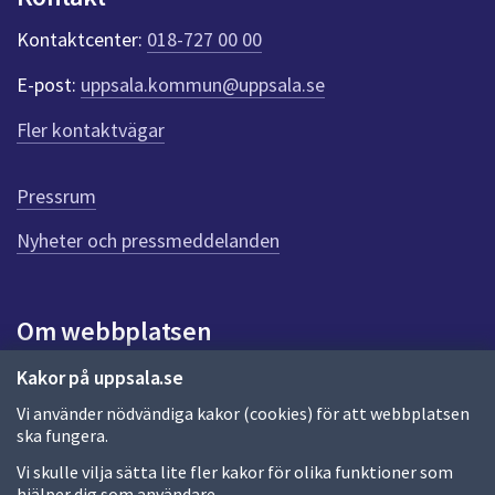
k
Kontaktcenter:
018-727 00 00
t
e
E-post:
uppsala.kommun@uppsala.se
r
f
Fler kontaktvägar
ö
r
d
Pressrum
e
n
Nyheter och pressmeddelanden
n
a
s
i
Om webbplatsen
d
a
Om webbplatsen
Kakor på uppsala.se
Vi använder nödvändiga kakor (cookies) för att webbplatsen
Allmänna handlingar och diarium
ska fungera.
Behandling av personuppgifter
Vi skulle vilja sätta lite fler kakor för olika funktioner som
hjälper dig som användare.