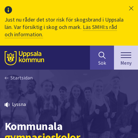
Just nu råder det stor risk för skogsbrand i Uppsala
län. Var försiktig i skog och mark.
Läs SMHI:s råd
och information.
Sök
huvudinnehåll
efter
Till sidans
Sök
Meny
innehåll
på
Startsidan
webbplatsen.
När
du
börjar
Lyssna
skriva
i
sökfältet
Kommunala
kommer
gymnasieskolor
sökförslag