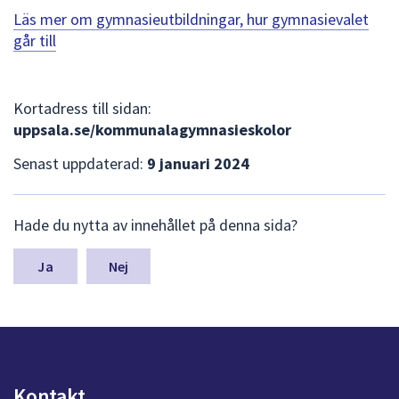
Läs mer om gymnasieutbildningar, hur gymnasievalet
går till
Kortadress till sidan:
uppsala.se/kommunalagymnasieskolor
Senast uppdaterad:
9 januari 2024
L
Hade du nytta av innehållet på denna sida?
ä
m
n
Nej
a
s
y
n
p
u
Kontakt
n