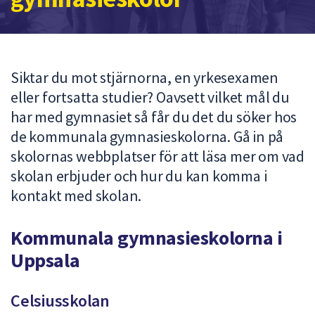
att
presenteras
under
fältet.
Siktar du mot stjärnorna, en yrkesexamen
Använd
eller fortsatta studier? Oavsett vilket mål du
piltangenterna
har med gymnasiet så får du det du söker hos
för
att
de kommunala gymnasieskolorna. Gå in på
navigera
skolornas webbplatser för att läsa mer om vad
mellan
skolan erbjuder och hur du kan komma i
sökförslagen
kontakt med skolan.
och
enter
Kommunala gymnasieskolorna i
för
att
Uppsala
välja
något
Celsiusskolan
av