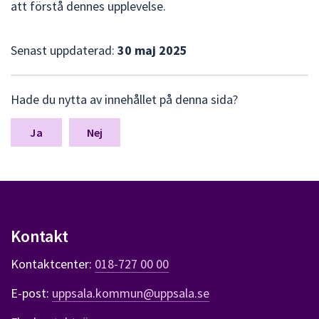
att förstå dennes upplevelse.
Senast uppdaterad:
30 maj 2025
L
Hade du nytta av innehållet på denna sida?
ä
m
n
Nej
a
s
y
n
p
u
Kontakt
n
k
Kontaktcenter:
018-727 00 00
t
e
E-post:
uppsala.kommun@uppsala.se
r
f