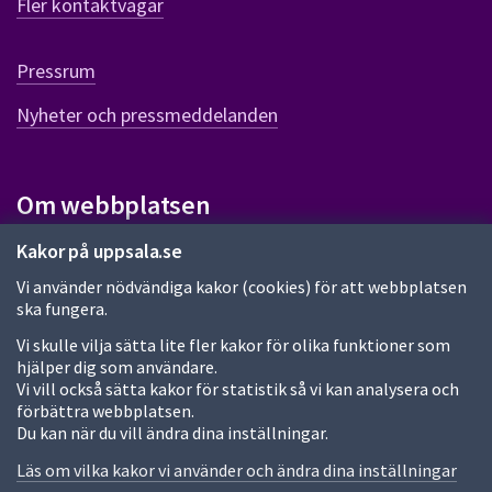
Fler kontaktvägar
ö
r
d
Pressrum
e
n
Nyheter och pressmeddelanden
n
a
s
i
Om webbplatsen
d
a
Om webbplatsen
Kakor på uppsala.se
Vi använder nödvändiga kakor (cookies) för att webbplatsen
Allmänna handlingar och diarium
ska fungera.
Behandling av personuppgifter
Vi skulle vilja sätta lite fler kakor för olika funktioner som
hjälper dig som användare.
Kakor
Vi vill också sätta kakor för statistik så vi kan analysera och
förbättra webbplatsen.
Språk (other languages)
Du kan när du vill ändra dina inställningar.
Tillgänglighetsredogörelse
Läs om vilka kakor vi använder och ändra dina inställningar