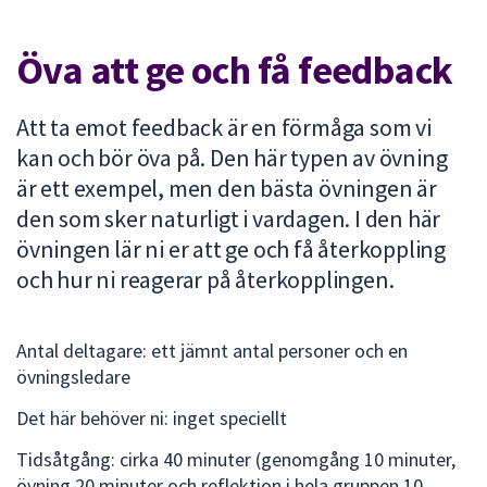
att
presenteras
Öva att ge och få feedback
under
fältet.
Att ta emot feedback är en förmåga som vi
Använd
piltangenterna
kan och bör öva på. Den här typen av övning
för
är ett exempel, men den bästa övningen är
att
den som sker naturligt i vardagen. I den här
navigera
övningen lär ni er att ge och få återkoppling
mellan
och hur ni reagerar på återkopplingen.
sökförslagen
och
enter
Antal deltagare: ett jämnt antal personer och en
för
övningsledare
att
välja
Det här behöver ni: inget speciellt
något
Tidsåtgång: cirka 40 minuter (genomgång 10 minuter,
av
övning 20 minuter och reflektion i hela gruppen 10