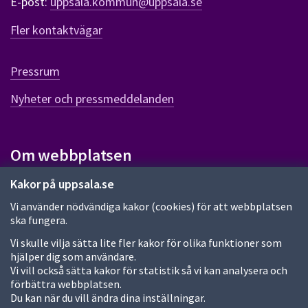
E-post:
uppsala.kommun@uppsala.se
r
f
Fler kontaktvägar
ö
r
d
Pressrum
e
n
Nyheter och pressmeddelanden
n
a
s
i
Om webbplatsen
d
a
Om webbplatsen
Kakor på uppsala.se
Vi använder nödvändiga kakor (cookies) för att webbplatsen
Allmänna handlingar och diarium
ska fungera.
Behandling av personuppgifter
Vi skulle vilja sätta lite fler kakor för olika funktioner som
hjälper dig som användare.
Kakor
Vi vill också sätta kakor för statistik så vi kan analysera och
förbättra webbplatsen.
Språk (other languages)
Du kan när du vill ändra dina inställningar.