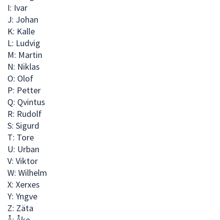
I: Ivar
J: Johan
K: Kalle
L: Ludvig
M: Martin
N: Niklas
O: Olof
P: Petter
Q: Qvintus
R: Rudolf
S: Sigurd
T: Tore
U: Urban
V: Viktor
W: Wilhelm
X: Xerxes
Y: Yngve
Z: Zäta
Å: Åke