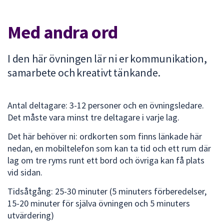
att
presenteras
Med andra ord
under
fältet.
I den här övningen lär ni er kommunikation,
Använd
piltangenterna
samarbete och kreativt tänkande.
för
att
Antal deltagare: 3-12 personer och en övningsledare.
navigera
Det måste vara minst tre deltagare i varje lag.
mellan
sökförslagen
Det här behöver ni: ordkorten som finns länkade här
och
nedan, en mobiltelefon som kan ta tid och ett rum där
enter
lag om tre ryms runt ett bord och övriga kan få plats
för
vid sidan.
att
välja
Tidsåtgång: 25-30 minuter (5 minuters förberedelser,
något
15-20 minuter för själva övningen och 5 minuters
av
utvärdering)