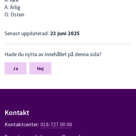
Ä: Ärlig
Ö: Östen
Senast uppdaterad:
23 juni 2025
L
Hade du nytta av innehållet på denna sida?
ä
m
n
Nej
a
s
y
n
p
u
Kontakt
n
k
Kontaktcenter:
018-727 00 00
t
e