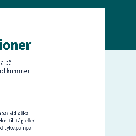
ioner
a på
stad kommer
par vid olika
el till tåg eller
med cykelpumpar