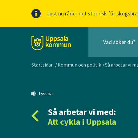
Just nu råder det stor risk för skogsbra
Sök
efter
huvudinnehåll
innehåll
Till sidans
på
webbplatsen.
Startsidan
/
Kommun och politik
/
Så arbetar vi m
När
du
börjar
skriva
Lyssna
i
sökfältet
Så arbetar vi med:
kommer
sökförslag
Att cykla i Uppsala
att
presenteras