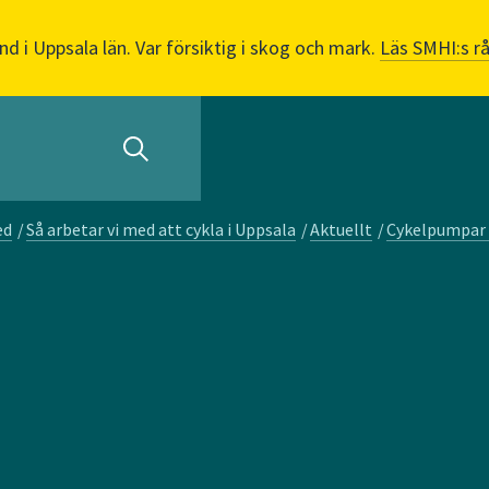
nd i Uppsala län. Var försiktig i skog och mark.
Läs SMHI:s r
ed
/
Så arbetar vi med att cykla i Uppsala
/
Aktuellt
/
Cykelpumpar 