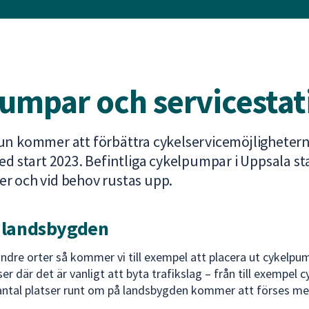
umpar och servicestat
 kommer att förbättra cykelservicemöjlighetern
d start 2023. Befintliga cykelpumpar i Uppsala 
ver och vid behov rustas upp.
å landsbygden
indre orter så kommer vi till exempel att placera ut cykelpum
r där det är vanligt att byta trafikslag – från till exempel cyk
tt antal platser runt om på landsbygden kommer att förses 