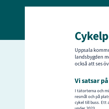
under
fältet.
Använd
piltangenterna
för
Cykelp
att
navigera
mellan
sökförslagen
Uppsala kommun
och
landsbygden me
enter
också att ses ö
för
att
välja
Vi satsar p
något
av
I tätorterna och m
dem.
resmål och på platse
cykel till buss. E
under 2023.