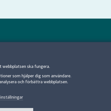
Om webbplatsen
Om webbplatsen
Allmänna handlingar och diarium
tt webbplatsen ska fungera.
Behandling av personuppgifter
funktioner som hjälper dig som användare.
an analysera och förbättra webbplatsen.
Kakor
Språk (other languages)
inställningar
Tillgänglighetsredogörelse