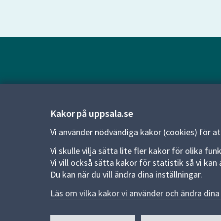
Kontakt
Kontaktcenter:
018-727 00 00
Kakor på uppsala.se
E-post:
uppsala.kommun@uppsala.se
Vi använder nödvändiga kakor (cookies) för a
Vi skulle vilja sätta lite fler kakor för olika 
Fler kontaktvägar
Vi vill också sätta kakor för statistik så vi k
Du kan när du vill ändra dina inställningar.
Pressrum
Läs om vilka kakor vi använder och ändra dina 
Nyheter och pressmeddelanden
Till