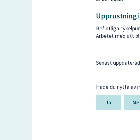
Upprustning i
Befintliga cykelpu
Arbetet med att pl
Senast uppdatera
Lämna
Hade du nytta av i
synpunkter
för
denna
Ne
sida