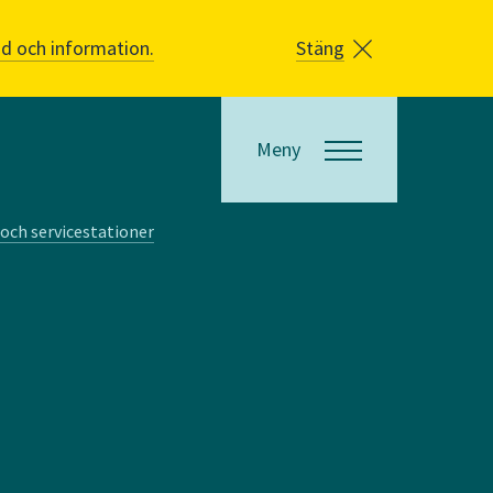
åd och information.
Stäng
Meny
och servicestationer