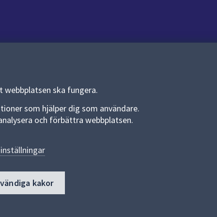
Om webbplatsen
Om webbplatsen
Allmänna handlingar och diarium
tt webbplatsen ska fungera.
Behandling av personuppgifter
funktioner som hjälper dig som användare.
an analysera och förbättra webbplatsen.
Kakor
Språk (other languages)
inställningar
Tillgänglighetsredogörelse
dvändiga kakor