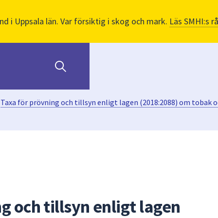
nd i Uppsala län. Var försiktig i skog och mark.
Läs SMHI:s r
Taxa för prövning och tillsyn enligt lagen (2018:2088) om tobak 
g och tillsyn enligt lagen