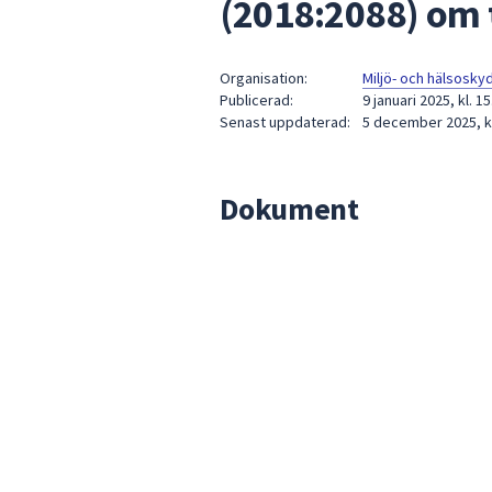
(2018:2088) om 
under
fältet.
Använd
Organisation:
Miljö- och hälsosk
piltangenterna
Publicerad:
9 januari 2025, kl. 15
för
Senast uppdaterad:
5 december 2025, kl
att
navigera
mellan
Dokument
sökförslagen
och
enter
för
att
välja
något
av
dem.