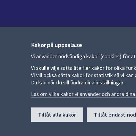
Kontakt
Kontaktcenter:
018-727 00 00
Kakor på uppsala.se
E-post:
uppsala.kommun@uppsala.se
Vi använder nödvändiga kakor (cookies) för a
Fler kontaktvägar
Vi skulle vilja sätta lite fler kakor för olika 
Vi vill också sätta kakor för statistik så vi k
Du kan när du vill ändra dina inställningar.
Pressrum
Läs om vilka kakor vi använder och ändra dina 
Nyheter och pressmeddelanden
Till
Tillåt alla kakor
Tillåt endast nö
toppen
av
sidan