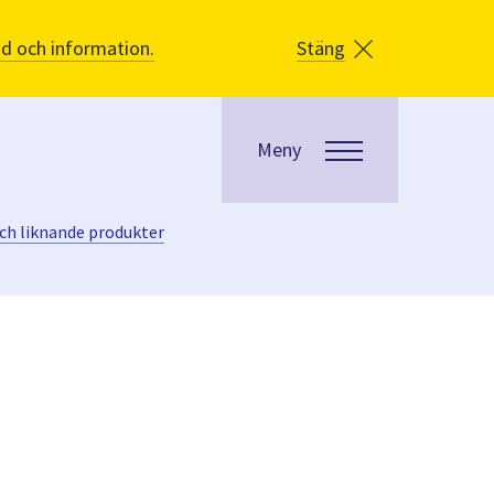
åd och information.
Stäng
Meny
och liknande produkter