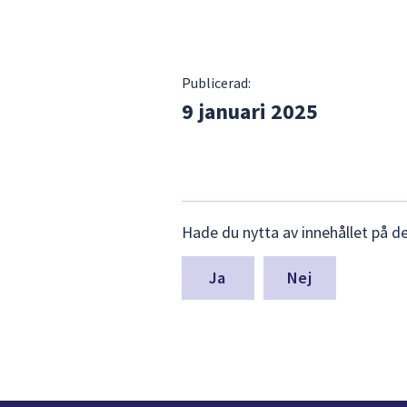
Publicerad:
9 januari 2025
Lämna
Hade du nytta av innehållet på d
synpunkter
för
denna
Nej
sida