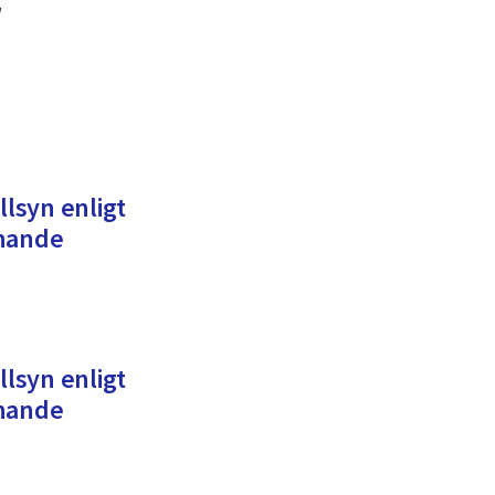
r
llsyn enligt
knande
llsyn enligt
knande