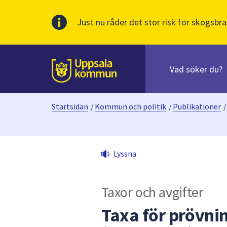
Just nu råder det stor risk för skogsbra
Sök
efter
huvudinnehåll
innehåll
Till sidans
på
webbplatsen.
Startsidan
/
Kommun och politik
/
Publikationer
/
När
du
börjar
skriva
Lyssna
i
sökfältet
kommer
Taxor och avgifter
sökförslag
att
Taxa för prövnin
presenteras