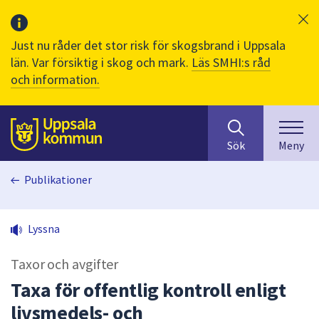
Just nu råder det stor risk för skogsbrand i Uppsala
län. Var försiktig i skog och mark.
Läs SMHI:s råd
och information.
Sök
huvudinnehåll
efter
Till sidans
Sök
Meny
innehåll
på
Publikationer
webbplatsen.
När
du
Lyssna
börjar
skriva
Taxor och avgifter
i
sökfältet
Taxa för offentlig kontroll enligt
kommer
livsmedels- och
sökförslag