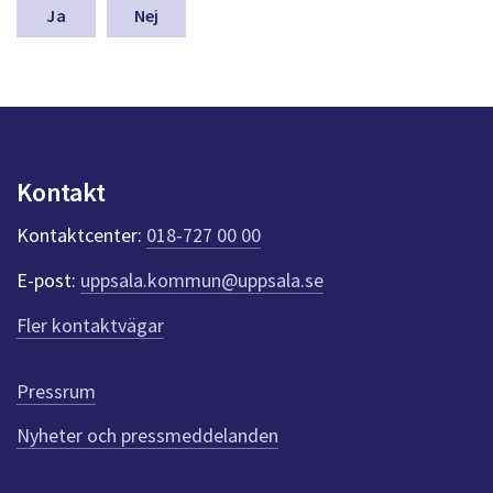
n
Nej
a
s
y
n
p
u
n
Kontakt
k
t
Kontaktcenter:
018-727 00 00
e
r
E-post:
uppsala.kommun@uppsala.se
f
ö
Fler kontaktvägar
r
d
e
Pressrum
n
n
Nyheter och pressmeddelanden
a
s