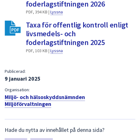
dem.
foderlagstiftningen 2026
PDF, 394 KB |
Lyssna
Taxa för offentlig kontroll enligt
livsmedels- och
foderlagstiftningen 2025
PDF, 103 KB |
Lyssna
Publicerad:
9 januari 2025
Organisation:
Miljö- och hälsoskyddsnämnden
Miljöförvaltningen
L
Hade du nytta av innehållet på denna sida?
ä
m