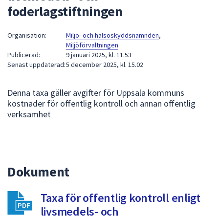
foderlagstiftningen
att
presenteras
under
Organisation:
Miljö- och hälsoskyddsnämnden
,
Miljöförvaltningen
fältet.
Publicerad:
9 januari 2025, kl. 11.53
Använd
Senast uppdaterad:
5 december 2025, kl. 15.02
piltangenterna
för
Denna taxa gäller avgifter för Uppsala kommuns
att
kostnader för offentlig kontroll och annan offentlig
navigera
verksamhet
mellan
sökförslagen
och
enter
för
Dokument
att
välja
Taxa för offentlig kontroll enligt
något
livsmedels- och
av