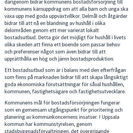
därigenom bidrar kommunens bostadsförsörjning till
kommunens kärnuppdrag om att alla barn och unga ska
växa upp med goda uppväxtvillkor. Delmål och åtgärder
bidrar till att nå en blandning av hushåll i olika
delområden genom ett mer varierat lokalt
bostadsutbud. Detta gör det möjligt för hushåll i livets
olika skeden att finna ett boende som passar behov
och preferenser något som även bidrar till att
upprätthålla en hög och jämn bostadsproduktion.
Ett bostadsutbud som är i balans med den efterfrågan
som finns på marknaden bidrar till att skapa långsiktigt
goda ekonomiska förutsättningar för såväl hushållen,
kommunen, fastighetsägare och fastighetsutvecklare.
Kommunens mål för bostadsförsörjningen fungerar
som en gemensam utgångspunkt för prioritering och
planering av kommunkoncernens insatser. I Uppsala
kommun har kommunstyrelsen, genom
stadsbyggnadsförvaltningen, det övergripande