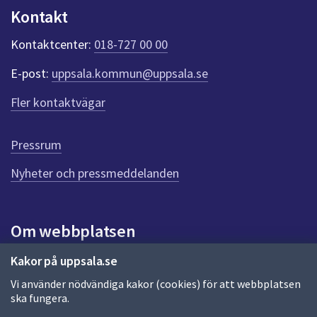
n
Kontakt
k
t
Kontaktcenter:
018-727 00 00
e
r
E-post:
uppsala.kommun@uppsala.se
f
ö
Fler kontaktvägar
r
d
e
Pressrum
n
n
Nyheter och pressmeddelanden
a
s
i
Om webbplatsen
d
a
Om webbplatsen
Kakor på uppsala.se
Vi använder nödvändiga kakor (cookies) för att webbplatsen
Allmänna handlingar och diarium
ska fungera.
Behandling av personuppgifter