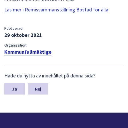
Läs mer i Remissammanställning Bostad för alla
Publicerad:
29 oktober 2021
Organisation:
Kommunfullmäktige
L
Hade du nytta av innehållet på denna sida?
ä
m
n
Nej
a
s
y
n
p
u