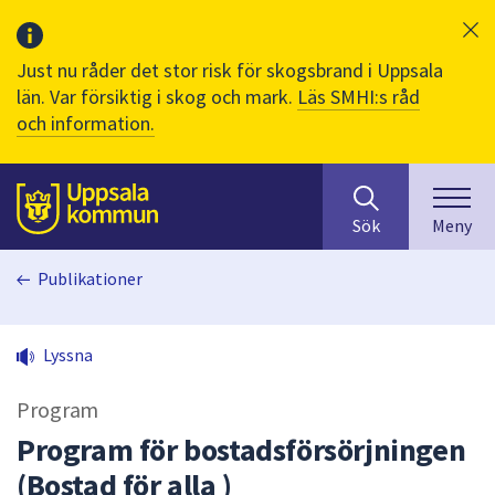
Just nu råder det stor risk för skogsbrand i Uppsala
län. Var försiktig i skog och mark.
Läs SMHI:s råd
och information.
Sök
huvudinnehåll
efter
Till sidans
Sök
Meny
innehåll
på
Publikationer
webbplatsen.
När
du
Lyssna
börjar
skriva
Program
i
sökfältet
Program för bostadsförsörjningen
kommer
(Bostad för alla )
sökförslag