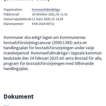
att
Organisation:
Kommunfullmäktige
presenteras
Publicerad:
29 oktober 2021, kl. 11.51
under
Senast uppdaterad:
11 mars 2025, kl. 14.25
fältet.
Diarienummer:
KSN-2024-00722
Använd
piltangenterna
Kommuner ska enligt lagen om kommunernas
för
bostadsförsörjningsansvar (2000:1383) anta en
att
handlingsplan för bostadsförsörjningen under varje
navigera
mandatperiod. Kommunfullmäktige i Uppsala kommun
mellan
beslutade den 24 februari 2025 att anta Bostad för alla,
sökförslagen
program för bostadsförsörjningen med tillhörande
och
handlingsplan.
enter
för
att
välja
Dokument
något
av