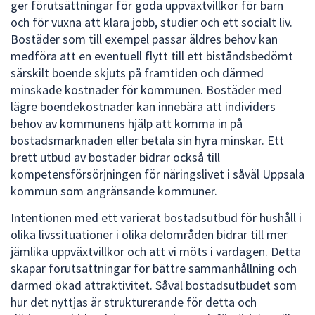
ger förutsättningar för goda uppväxtvillkor för barn
och för vuxna att klara jobb, studier och ett socialt liv.
Bostäder som till exempel passar äldres behov kan
medföra att en eventuell flytt till ett biståndsbedömt
särskilt boende skjuts på framtiden och därmed
minskade kostnader för kommunen. Bostäder med
lägre boendekostnader kan innebära att individers
behov av kommunens hjälp att komma in på
bostadsmarknaden eller betala sin hyra minskar. Ett
brett utbud av bostäder bidrar också till
kompetensförsörjningen för näringslivet i såväl Uppsala
kommun som angränsande kommuner.
Intentionen med ett varierat bostadsutbud för hushåll i
olika livssituationer i olika delområden bidrar till mer
jämlika uppväxtvillkor och att vi möts i vardagen. Detta
skapar förutsättningar för bättre sammanhållning och
därmed ökad attraktivitet. Såväl bostadsutbudet som
hur det nyttjas är strukturerande för detta och