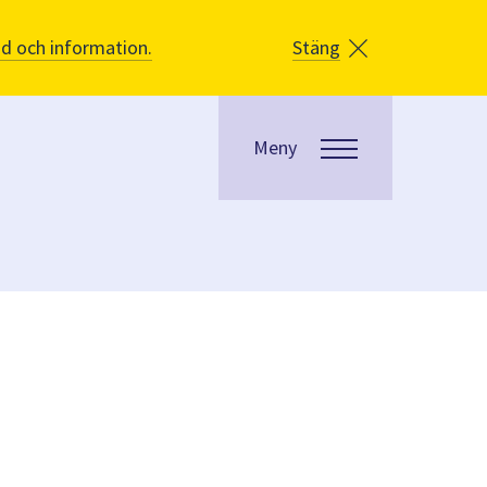
åd och information.
Stäng
Meny