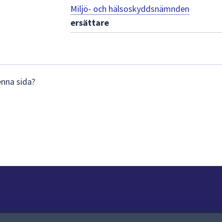
Miljö- och hälsoskyddsnämnden
ersättare
enna sida?
Om webbplatsen