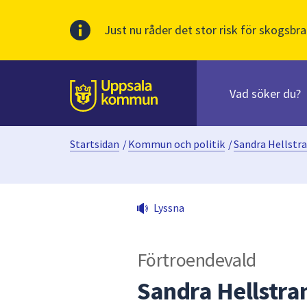
Just nu råder det stor risk för skogsbra
Sök
efter
huvudinnehåll
innehåll
Till sidans
på
webbplatsen.
Startsidan
/
Kommun och politik
/
Sandra Hellstr
När
du
börjar
skriva
Lyssna
i
sökfältet
kommer
Förtroendevald
sökförslag
att
Sandra Hellstra
presenteras