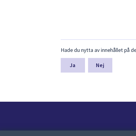
Lämna
Hade du nytta av innehållet på d
synpunkter
för
denna
Nej
sida
Kontakt