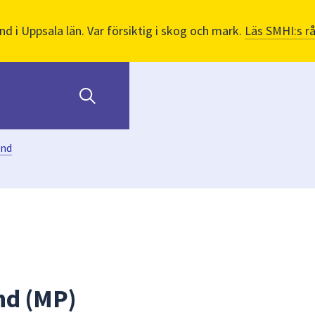
nd i Uppsala län. Var försiktig i skog och mark.
Läs SMHI:s r
and
nd (MP)