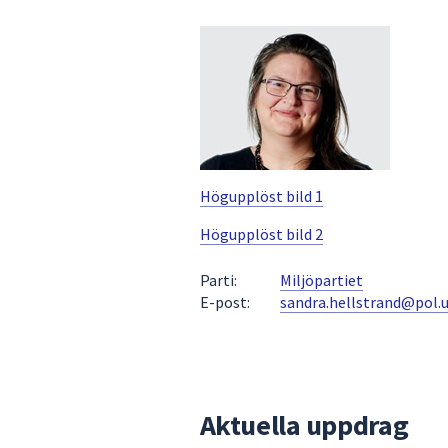
under
fältet.
Använd
piltangenterna
för
att
navigera
mellan
Högupplöst bild 1
sökförslagen
och
Högupplöst bild 2
enter
för
Parti:
Miljöpartiet
att
E-post:
sandra.hellstrand@pol.u
välja
något
av
dem.
Aktuella uppdrag