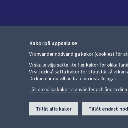
Kontakt
Kontaktcenter:
018-727 00 00
Kakor på uppsala.se
E-post:
uppsala.kommun@uppsala.se
Vi använder nödvändiga kakor (cookies) för a
Vi skulle vilja sätta lite fler kakor för olika 
Fler kontaktvägar
Vi vill också sätta kakor för statistik så vi k
Du kan när du vill ändra dina inställningar.
Pressrum
Läs om vilka kakor vi använder och ändra dina 
Nyheter och pressmeddelanden
Till
Tillåt alla kakor
Tillåt endast nö
toppen
av
sidan