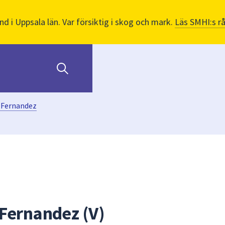
nd i Uppsala län. Var försiktig i skog och mark.
Läs SMHI:s r
 Fernandez
Fernandez (V)