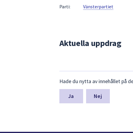
under
Parti:
Vänsterpartiet
fältet.
Använd
piltangenterna
för
att
Aktuella uppdrag
navigera
mellan
sökförslagen
och
enter
Lämna
Hade du nytta av innehållet på d
för
synpunkter
att
för
denna
välja
Nej
sida
något
av
dem.