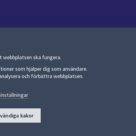
Om webbplatsen
Om webbplatsen
Allmänna handlingar och diarium
tt webbplatsen ska fungera.
Behandling av personuppgifter
funktioner som hjälper dig som användare.
an analysera och förbättra webbplatsen.
Kakor
Språk (other languages)
inställningar
Tillgänglighetsredogörelse
dvändiga kakor