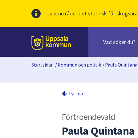
Just nu råder det stor risk för skogsbra
Sök
efter
huvudinnehåll
innehåll
Till sidans
på
webbplatsen.
Startsidan
/
Kommun och politik
/
Paula Quintana
När
du
börjar
skriva
Lyssna
i
sökfältet
kommer
Förtroendevald
sökförslag
att
Paula Quintana 
presenteras