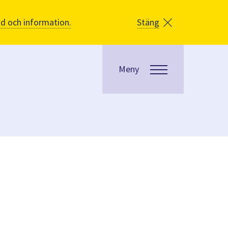
åd och information.
Stäng
Meny