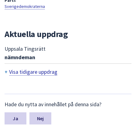
Parti:
att
Sverigedemokraterna
presenteras
under
fältet.
Aktuella uppdrag
Använd
piltangenterna
Uppsala Tingsrätt
för
nämndeman
att
navigera
+
Visa tidigare uppdrag
mellan
sökförslagen
T
och
i
enter
d
L
för
Hade du nytta av innehållet på denna sida?
ä
att
i
m
välja
n
g
Nej
något
a
a
av
s