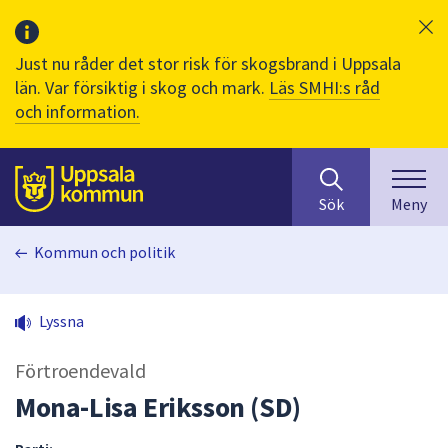
Just nu råder det stor risk för skogsbrand i Uppsala
län. Var försiktig i skog och mark.
Läs SMHI:s råd
och information.
Sök
huvudinnehåll
efter
Till sidans
Sök
Meny
innehåll
på
Kommun och politik
webbplatsen.
När
du
Lyssna
börjar
skriva
Förtroendevald
i
sökfältet
Mona-Lisa Eriksson (SD)
kommer
sökförslag