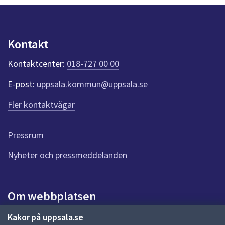
y
dem.
r
n
e
p
u
u
Kontakt
n
p
k
Kontaktcenter:
018-727 00 00
t
p
e
d
E-post:
uppsala.kommun@uppsala.se
r
f
r
Fler kontaktvägar
ö
a
r
d
g
Pressrum
e
n
Nyheter och pressmeddelanden
n
a
s
i
Om webbplatsen
d
a
Om webbplatsen
Kakor på uppsala.se