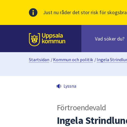
Just nu råder det stor risk för skogsbra
Sök
efter
huvudinnehåll
innehåll
Till sidans
på
webbplatsen.
Startsidan
/
Kommun och politik
/
Ingela Strindlu
När
du
börjar
skriva
Lyssna
i
sökfältet
kommer
Förtroendevald
sökförslag
att
Ingela Strindlun
presenteras