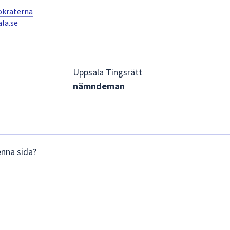
okraterna
la.se
Uppsala Tingsrätt
nämndeman
enna sida?