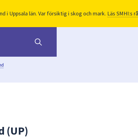
nd i Uppsala län. Var försiktig i skog och mark.
Läs SMHI:s r
nd
d (UP)