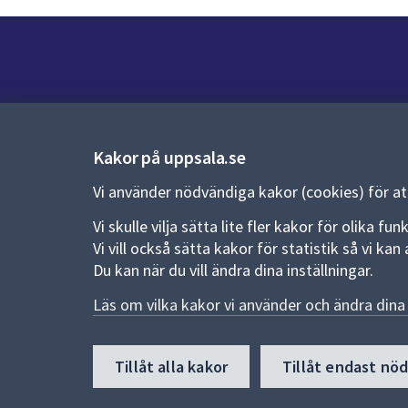
Kontakt
Kontaktcenter:
018-727 00 00
Kakor på uppsala.se
E-post:
uppsala.kommun@uppsala.se
Vi använder nödvändiga kakor (cookies) för a
Vi skulle vilja sätta lite fler kakor för olika 
Fler kontaktvägar
Vi vill också sätta kakor för statistik så vi k
Du kan när du vill ändra dina inställningar.
Pressrum
Läs om vilka kakor vi använder och ändra dina 
Nyheter och pressmeddelanden
Till
Tillåt alla kakor
Tillåt endast nö
toppen
av