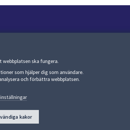
Om webbplatsen
Om webbplatsen
Allmänna handlingar och diarium
tt webbplatsen ska fungera.
Behandling av personuppgifter
funktioner som hjälper dig som användare.
an analysera och förbättra webbplatsen.
Kakor
Språk (other languages)
inställningar
Tillgänglighetsredogörelse
dvändiga kakor