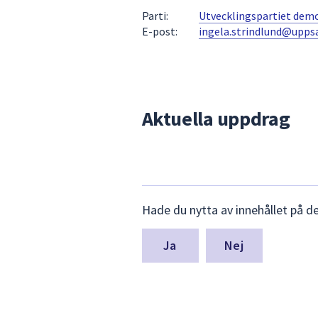
under
Parti:
Utvecklingspartiet dem
fältet.
E-post:
ingela.strindlund@uppsa
Använd
piltangenterna
för
att
navigera
Aktuella uppdrag
mellan
sökförslagen
och
enter
för
Lämna
Hade du nytta av innehållet på d
att
synpunkter
för
välja
denna
Nej
något
sida
av
dem.