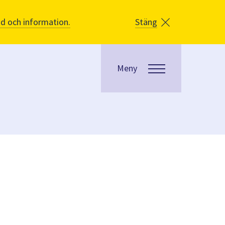
åd och information.
Stäng
Meny