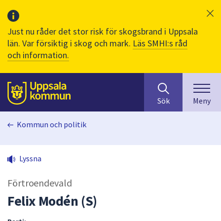
Just nu råder det stor risk för skogsbrand i Uppsala
län. Var försiktig i skog och mark.
Läs SMHI:s råd
och information.
Sök
huvudinnehåll
efter
Till sidans
Sök
Meny
innehåll
på
Kommun och politik
webbplatsen.
När
du
Lyssna
börjar
skriva
Förtroendevald
i
sökfältet
Felix Modén (S)
kommer
sökförslag