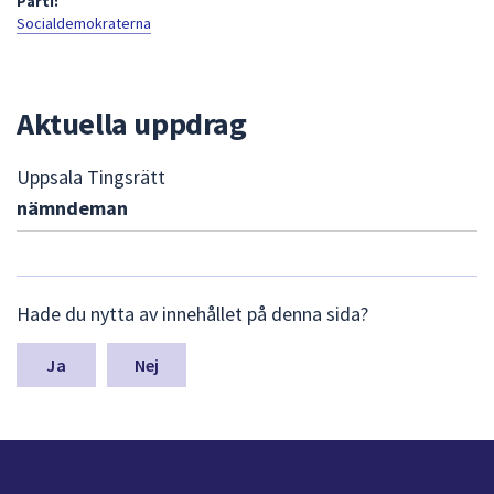
Parti:
att
Socialdemokraterna
presenteras
under
fältet.
Aktuella uppdrag
Använd
piltangenterna
Uppsala Tingsrätt
för
nämndeman
att
navigera
mellan
sökförslagen
L
Hade du nytta av innehållet på denna sida?
och
ä
m
enter
n
Nej
för
a
att
s
välja
y
något
n
av
p