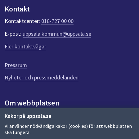
dem.
u
Kontakt
n
k
Kontaktcenter:
018-727 00 00
t
e
E-post:
uppsala.kommun@uppsala.se
r
f
Fler kontaktvägar
ö
r
d
Pressrum
e
n
Nyheter och pressmeddelanden
n
a
s
i
Om webbplatsen
d
a
Om webbplatsen
Kakor på uppsala.se
Vi använder nödvändiga kakor (cookies) för att webbplatsen
Allmänna handlingar och diarium
ska fungera.