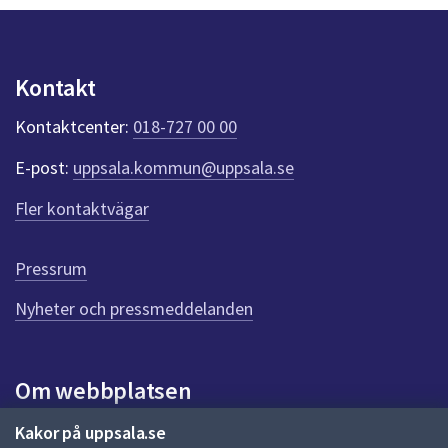
y
dem.
r
n
e
p
u
u
Kontakt
n
p
k
Kontaktcenter:
018-727 00 00
t
p
e
d
E-post:
uppsala.kommun@uppsala.se
r
f
r
Fler kontaktvägar
ö
a
r
d
g
Pressrum
e
n
Nyheter och pressmeddelanden
n
a
s
i
Om webbplatsen
d
a
Om webbplatsen
Kakor på uppsala.se