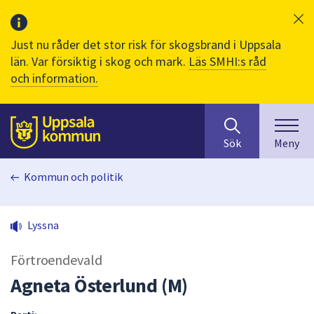
Just nu råder det stor risk för skogsbrand i Uppsala
län. Var försiktig i skog och mark.
Läs SMHI:s råd
och information.
Sök
huvudinnehåll
efter
Till sidans
Sök
Meny
innehåll
på
Kommun och politik
webbplatsen.
När
du
Lyssna
börjar
skriva
Förtroendevald
i
sökfältet
Agneta Österlund (M)
kommer
sökförslag