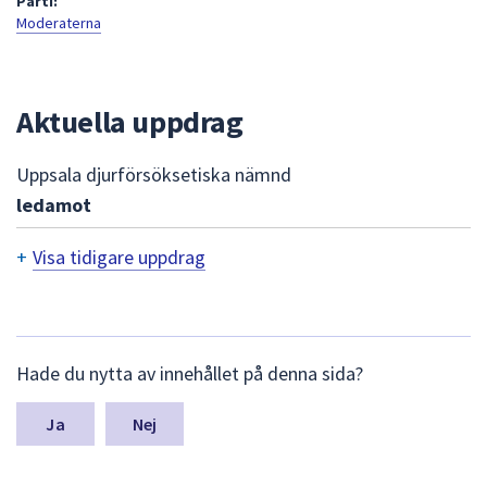
Parti:
att
Moderaterna
presenteras
under
fältet.
Aktuella uppdrag
Använd
piltangenterna
Uppsala djurförsöksetiska nämnd
för
ledamot
att
navigera
+
Visa tidigare uppdrag
mellan
sökförslagen
T
och
i
enter
d
L
för
Hade du nytta av innehållet på denna sida?
ä
att
i
m
välja
n
g
Nej
något
a
a
av
s