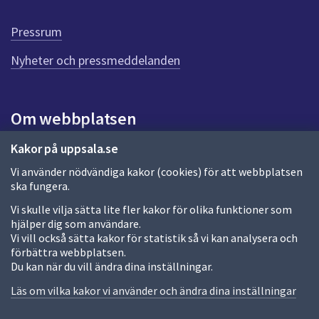
d
e
Pressrum
n
n
Nyheter och pressmeddelanden
a
s
i
Om webbplatsen
d
a
Om webbplatsen
Kakor på uppsala.se
Vi använder nödvändiga kakor (cookies) för att webbplatsen
Allmänna handlingar och diarium
ska fungera.
Behandling av personuppgifter
Vi skulle vilja sätta lite fler kakor för olika funktioner som
hjälper dig som användare.
Kakor
Vi vill också sätta kakor för statistik så vi kan analysera och
förbättra webbplatsen.
Språk (other languages)
Du kan när du vill ändra dina inställningar.
Tillgänglighetsredogörelse
Läs om vilka kakor vi använder och ändra dina inställningar