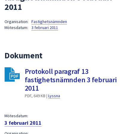
2011
att
presenteras
under
Organisation:
Fastighetsnämnden
Mötesdatum:
3 februari 2011
fältet.
Använd
piltangenterna
för
Dokument
att
navigera
Protokoll paragraf 13
mellan
fastighetsnämnden 3 februari
sökförslagen
och
2011
enter
PDF, 649 KB |
Lyssna
för
att
välja
Mötesdatum:
något
3 februari 2011
av
Organisation: