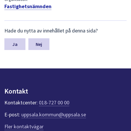
dem.
Fastighetsnämnden
L
Hade du nytta av innehållet på denna sida?
ä
m
n
Nej
a
s
y
n
p
u
n
Kontakt
k
t
Kontaktcenter:
018-727 00 00
e
r
E-post:
uppsala.kommun@uppsala.se
f
ö
Fler kontaktvägar
r