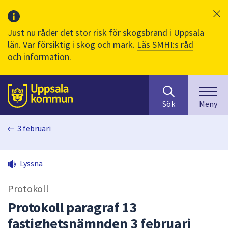
Just nu råder det stor risk för skogsbrand i Uppsala
län. Var försiktig i skog och mark.
Läs SMHI:s råd
och information.
Sök
huvudinnehåll
efter
Till sidans
Sök
Meny
innehåll
på
3 februari
webbplatsen.
När
du
Lyssna
börjar
skriva
Protokoll
i
sökfältet
Protokoll paragraf 13
kommer
fastighetsnämnden 3 februari
sökförslag