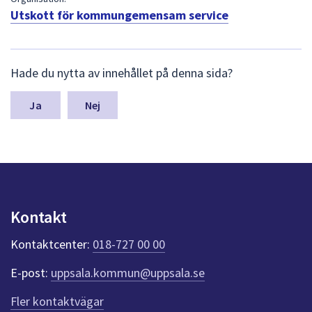
dem.
Utskott för kommungemensam service
L
Hade du nytta av innehållet på denna sida?
ä
m
n
Nej
a
s
y
n
p
u
n
Kontakt
k
t
Kontaktcenter:
018-727 00 00
e
r
E-post:
uppsala.kommun@uppsala.se
f
ö
Fler kontaktvägar
r