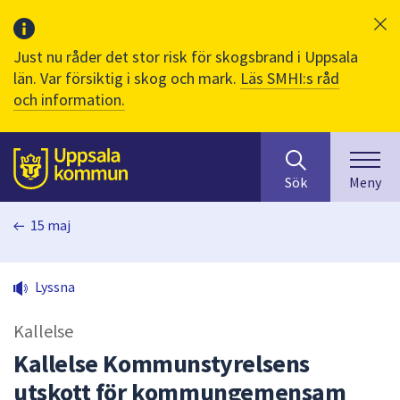
Just nu råder det stor risk för skogsbrand i Uppsala
län. Var försiktig i skog och mark.
Läs SMHI:s råd
och information.
Sök
huvudinnehåll
efter
Till sidans
Sök
Meny
innehåll
på
15 maj
webbplatsen.
När
du
Lyssna
börjar
skriva
Kallelse
i
sökfältet
Kallelse Kommunstyrelsens
kommer
utskott för kommungemensam
sökförslag