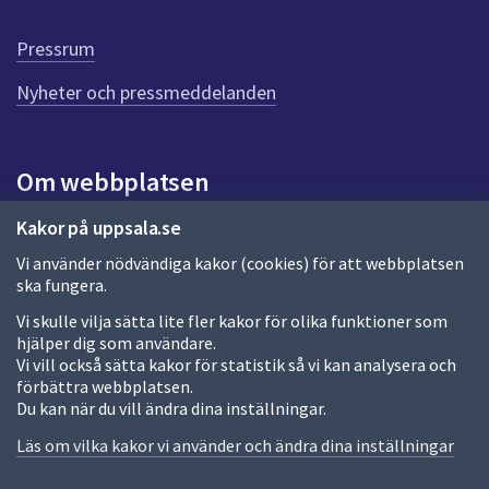
d
e
Pressrum
n
n
Nyheter och pressmeddelanden
a
s
i
Om webbplatsen
d
a
Om webbplatsen
Kakor på uppsala.se
Vi använder nödvändiga kakor (cookies) för att webbplatsen
Allmänna handlingar och diarium
ska fungera.
Behandling av personuppgifter
Vi skulle vilja sätta lite fler kakor för olika funktioner som
hjälper dig som användare.
Kakor
Vi vill också sätta kakor för statistik så vi kan analysera och
förbättra webbplatsen.
Språk (other languages)
Du kan när du vill ändra dina inställningar.
Tillgänglighetsredogörelse
Läs om vilka kakor vi använder och ändra dina inställningar