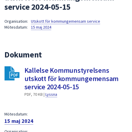
service 2024-05-15
att
presenteras
under
Organisation:
Utskott för kommungemensam service
Mötesdatum:
15 maj 2024
fältet.
Använd
piltangenterna
för
Dokument
att
navigera
Kallelse Kommunstyrelsens
mellan
utskott för kommungemensam
sökförslagen
och
service 2024-05-15
enter
PDF, 70 KB |
Lyssna
för
att
välja
Mötesdatum:
något
15 maj 2024
av
Organisation: