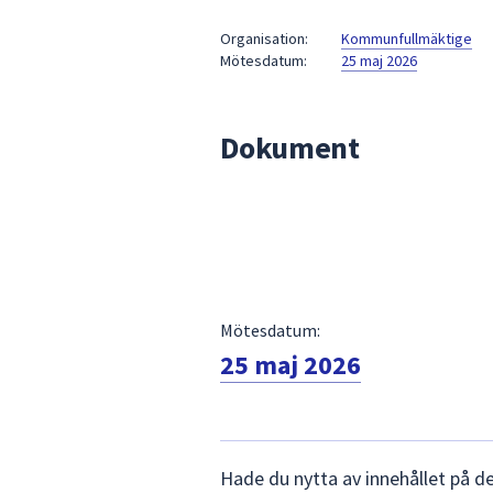
under
fältet.
Organisation:
Kommunfullmäktige
Mötesdatum:
25 maj 2026
Använd
piltangenterna
för
Dokument
att
navigera
mellan
sökförslagen
och
enter
för
att
Mötesdatum:
välja
25 maj 2026
något
av
dem.
Lämna
Hade du nytta av innehållet på d
synpunkter