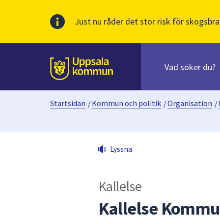
Just nu råder det stor risk för skogsbra
Sök
efter
huvudinnehåll
innehåll
Till sidans
på
webbplatsen.
Startsidan
/
Kommun och politik
/
Organisation
/
När
du
börjar
skriva
Lyssna
i
sökfältet
kommer
Kallelse
sökförslag
att
Kallelse Kommu
presenteras