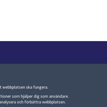
Om webbplatsen
Om webbplatsen
Allmänna handlingar och diarium
tt webbplatsen ska fungera.
Behandling av personuppgifter
funktioner som hjälper dig som användare.
an analysera och förbättra webbplatsen.
Kakor