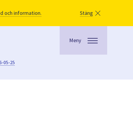
åd och information.
Stäng
Meny
6-05-25