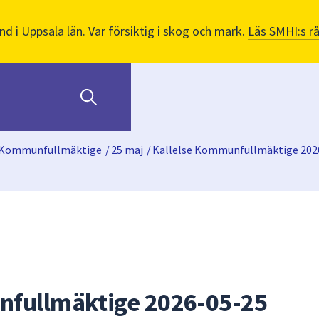
nd i Uppsala län. Var försiktig i skog och mark.
Läs SMHI:s r
Kommunfullmäktige
/
25 maj
/
Kallelse Kommunfullmäktige 202
nfullmäktige 2026-05-25