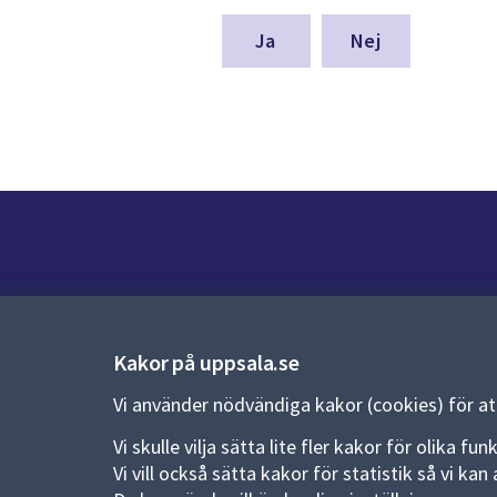
för
denna
Nej
sida
Kontakt
Kontaktcenter:
018-727 00 00
Kakor på uppsala.se
E-post:
uppsala.kommun@uppsala.se
Vi använder nödvändiga kakor (cookies) för a
Fler kontaktvägar
Vi skulle vilja sätta lite fler kakor för olika 
Vi vill också sätta kakor för statistik så vi k