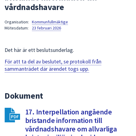
vårdnadshavare
att
presenteras
under
Organisation:
Kommunfullmäktige
Mötesdatum:
23 februari 2026
fältet.
Använd
piltangenterna
Det här är ett beslutsunderlag.
för
att
För att ta del av beslutet, se protokoll från
navigera
sammanträdet där ärendet togs upp.
mellan
sökförslagen
och
Dokument
enter
för
att
17. Interpellation angående
välja
bristande information till
något
vårdnadshavare om allvarliga
av