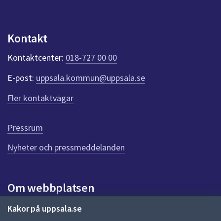
n
p
u
n
Kontakt
k
t
Kontaktcenter:
018-727 00 00
e
r
E-post:
uppsala.kommun@uppsala.se
f
ö
Fler kontaktvägar
r
d
e
Pressrum
n
n
Nyheter och pressmeddelanden
a
s
i
Om webbplatsen
d
a
Om webbplatsen
Kakor på uppsala.se