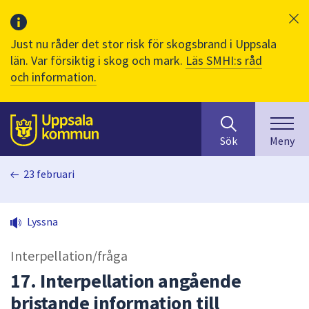
Just nu råder det stor risk för skogsbrand i Uppsala
län. Var försiktig i skog och mark.
Läs SMHI:s råd
och information.
Sök
huvudinnehåll
efter
Till sidans
Sök
Meny
innehåll
på
23 februari
webbplatsen.
När
du
Lyssna
börjar
skriva
Interpellation/fråga
i
sökfältet
17. Interpellation angående
kommer
bristande information till
sökförslag