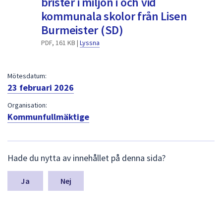
brister i miljön i och vid
dem.
kommunala skolor från Lisen
Burmeister (SD)
PDF, 161 KB |
Lyssna
Mötesdatum:
23 februari 2026
Organisation:
Kommunfullmäktige
L
Hade du nytta av innehållet på denna sida?
ä
m
n
Nej
a
s
y