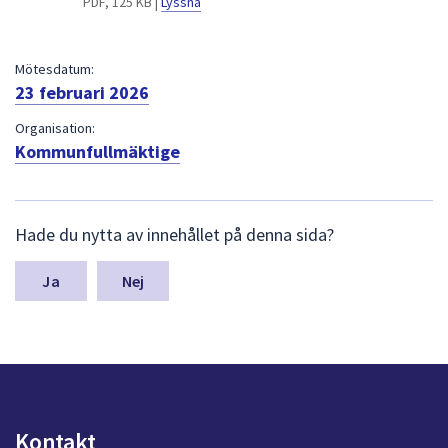
PDF, 125 KB |
Lyssna
dem.
Mötesdatum:
23 februari 2026
Organisation:
Kommunfullmäktige
L
Hade du nytta av innehållet på denna sida?
ä
m
n
Nej
a
s
y
n
p
u
n
Kontakt