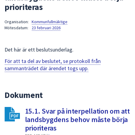
prioriteras
att
presenteras
under
Organisation:
Kommunfullmäktige
Mötesdatum:
23 februari 2026
fältet.
Använd
piltangenterna
Det här är ett beslutsunderlag.
för
att
För att ta del av beslutet, se protokoll från
navigera
sammanträdet där ärendet togs upp.
mellan
sökförslagen
och
Dokument
enter
för
att
15.1. Svar på interpellation om att
välja
landsbygdens behov måste börja
något
prioriteras
av