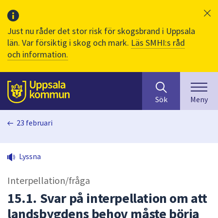
Just nu råder det stor risk för skogsbrand i Uppsala
län. Var försiktig i skog och mark.
Läs SMHI:s råd
och information.
Sök
huvudinnehåll
efter
Till sidans
Sök
Meny
innehåll
på
23 februari
webbplatsen.
När
du
Lyssna
börjar
skriva
Interpellation/fråga
i
sökfältet
15.1. Svar på interpellation om att
kommer
landsbygdens behov måste börja
sökförslag