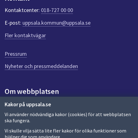
k
t
Kontaktcenter:
018-727 00 00
e
r
E-post:
uppsala.kommun@uppsala.se
f
ö
Fler kontaktvägar
r
d
e
Pressrum
n
n
Nyheter och pressmeddelanden
a
s
i
Om webbplatsen
d
a
Om webbplatsen
Kakor på uppsala.se
Vi använder nödvändiga kakor (cookies) för att webbplatsen
Allmänna handlingar och diarium
ska fungera.
Behandling av personuppgifter
Vi skulle vilja sätta lite fler kakor för olika funktioner som
hjälper dig som användare.