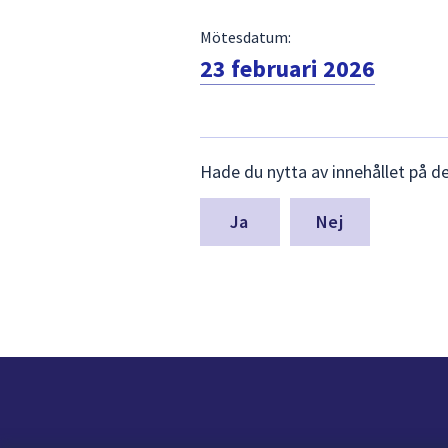
Mötesdatum:
23 februari 2026
Lämna
Hade du nytta av innehållet på d
synpunkter
för
denna
Nej
sida