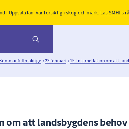
nd i Uppsala län. Var försiktig i skog och mark.
Läs SMHI:s r
Kommunfullmäktige
/
23 februari
/
15. Interpellation om att lan
ion om att landsbygdens behov