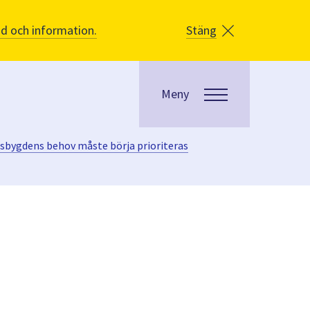
åd och information.
Stäng
Meny
dsbygdens behov måste börja prioriteras