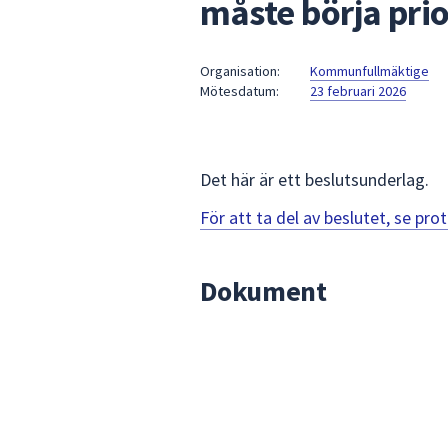
måste börja prio
under
fältet.
Använd
Organisation:
Kommunfullmäktige
piltangenterna
Mötesdatum:
23 februari 2026
för
att
navigera
mellan
Det här är ett beslutsunderlag.
sökförslagen
För att ta del av beslutet, se pr
och
enter
för
Dokument
att
välja
något
av
dem.