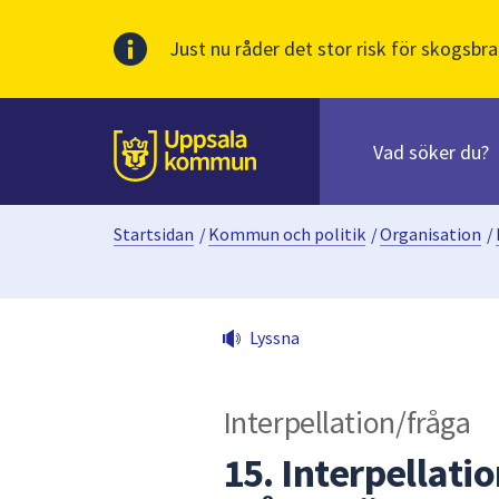
Just nu råder det stor risk för skogsbra
Sök
efter
huvudinnehåll
innehåll
Till sidans
på
webbplatsen.
Startsidan
/
Kommun och politik
/
Organisation
/
När
du
börjar
skriva
Lyssna
i
sökfältet
kommer
Interpellation/fråga
sökförslag
att
15. Interpellat
presenteras