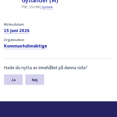
Gyllander (M)
dem.
PDF, 152 KB |
Lyssna
Mötesdatum:
15 juni 2026
Organisation:
Kommunfullmäktige
L
Hade du nytta av innehållet på denna sida?
ä
m
n
Nej
a
s
y
n
p
u