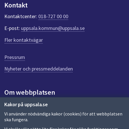
n
Kontakt
k
t
Kontaktcenter:
018-727 00 00
e
r
E-post:
uppsala.kommun@uppsala.se
f
ö
Fler kontaktvägar
r
d
e
Pressrum
n
n
Nyheter och pressmeddelanden
a
s
i
Om webbplatsen
d
a
Om webbplatsen
Kakor på uppsala.se
Vi använder nödvändiga kakor (cookies) för att webbplatsen
Allmänna handlingar och diarium
ska fungera.
Behandling av personuppgifter
Vi skulle vilja sätta lite fler kakor för olika funktioner som