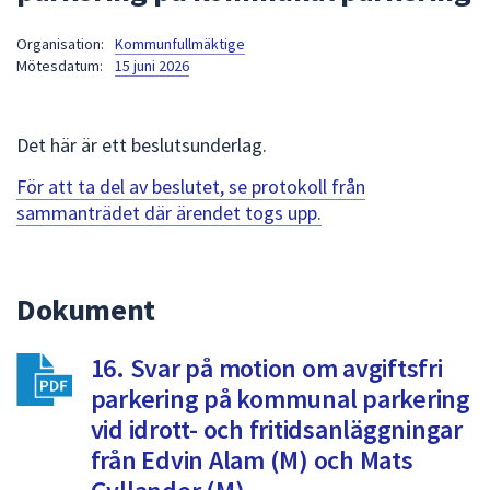
att
Organisation:
Kommunfullmäktige
presenteras
Mötesdatum:
15 juni 2026
under
fältet.
Använd
Det här är ett beslutsunderlag.
piltangenterna
för
För att ta del av beslutet, se protokoll från
att
sammanträdet där ärendet togs upp.
navigera
mellan
sökförslagen
Dokument
och
enter
16. Svar på motion om avgiftsfri
för
att
parkering på kommunal parkering
välja
vid idrott- och fritidsanläggningar
något
från Edvin Alam (M) och Mats
av