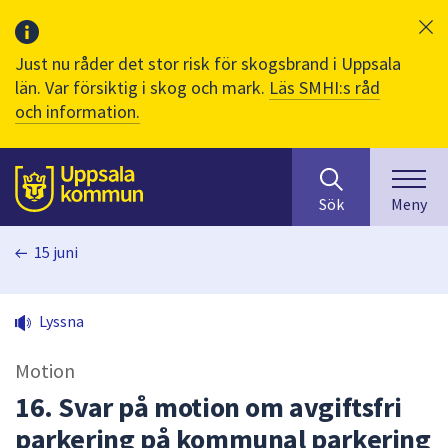
Just nu råder det stor risk för skogsbrand i Uppsala
län. Var försiktig i skog och mark.
Läs SMHI:s råd
och information.
Sök
huvudinnehåll
efter
Till sidans
Sök
Meny
innehåll
på
15 juni
webbplatsen.
När
du
Lyssna
börjar
skriva
Motion
i
sökfältet
16. Svar på motion om avgiftsfri
kommer
parkering på kommunal parkering
sökförslag