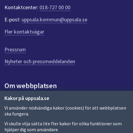
dem.
k
Kontaktcenter:
018-727 00 00
t
e
E-post:
uppsala.kommun@uppsala.se
r
f
Fler kontaktvägar
ö
r
d
Pressrum
e
n
Nyheter och pressmeddelanden
n
a
s
i
Om webbplatsen
d
a
Om webbplatsen
Kakor på uppsala.se
Vi använder nödvändiga kakor (cookies) för att webbplatsen
Allmänna handlingar och diarium
ska fungera.
Behandling av personuppgifter
Vi skulle vilja sätta lite fler kakor för olika funktioner som
hjälper dig som användare.
Kakor