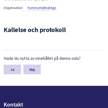
att
Organisation:
Kommunfullmäktige
presenteras
under
fältet.
Kallelse och protokoll
Använd
piltangenterna
för
att
navigera
L
mellan
Hade du nytta av innehållet på denna sida?
ä
sökförslagen
m
och
n
Nej
a
enter
s
för
y
att
n
välja
p
något
u
Kontakt
av
n