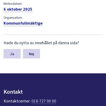
dem.
Mötesdatum:
6 oktober 2025
Organisation:
Kommunfullmäktige
L
Hade du nytta av innehållet på denna sida?
ä
m
n
Nej
a
s
y
n
p
u
n
Kontakt
k
t
Kontaktcenter:
018-727 00 00
e