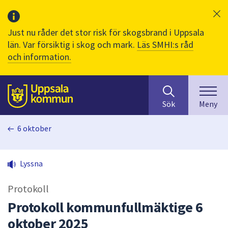
Just nu råder det stor risk för skogsbrand i Uppsala
län. Var försiktig i skog och mark.
Läs SMHI:s råd
och information.
Sök
huvudinnehåll
efter
Till sidans
Sök
Meny
innehåll
på
6 oktober
webbplatsen.
När
du
Lyssna
börjar
skriva
Protokoll
i
sökfältet
Protokoll kommunfullmäktige 6
kommer
oktober 2025
sökförslag