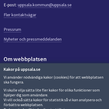
r
E-post:
uppsala.kommun@uppsala.se
f
ö
Fler kontaktvägar
r
d
e
Pressrum
n
n
Nyheter och pressmeddelanden
a
s
i
Om webbplatsen
d
a
Om webbplatsen
Kakor på uppsala.se
Vi använder nödvändiga kakor (cookies) för att webbplatsen
Allmänna handlingar och diarium
ska fungera.
Behandling av personuppgifter
Vi skulle vilja sätta lite fler kakor för olika funktioner som
hjälper dig som användare.
Kakor
Vi vill också sätta kakor för statistik så vi kan analysera och
förbättra webbplatsen.
Språk (other languages)