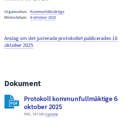
att
Organisation:
Kommunfullmäktige
presenteras
Mötesdatum:
6 oktober 2025
under
fältet.
Använd
Anslag om det justerade protokollet publicerades
16
piltangenterna
oktober 2025
för
att
navigera
mellan
sökförslagen
Dokument
och
enter
för
Protokoll kommunfullmäktige 6
att
oktober 2025
välja
PDF, 767 KB |
Lyssna
något
av