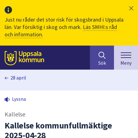
Just nu råder det stor risk för skogsbrand i Uppsala
län. Var försiktig i skog och mark.
Läs SMHI:s råd
och information.
Sök
huvudinnehåll
efter
Till sidans
Sök
Meny
innehåll
på
28 april
webbplatsen.
När
du
Lyssna
börjar
skriva
Kallelse
i
sökfältet
Kallelse kommunfullmäktige
kommer
2025-04-28
sökförslag