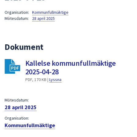
att
Organisation:
Kommunfullmäktige
presenteras
Mötesdatum:
28 april 2025
under
fältet.
Använd
piltangenterna
Dokument
för
att
Kallelse kommunfullmäktige
navigera
2025-04-28
mellan
sökförslagen
PDF, 170 KB |
Lyssna
och
enter
Mötesdatum:
för
28 april 2025
att
välja
Organisation:
något
Kommunfullmäktige
av