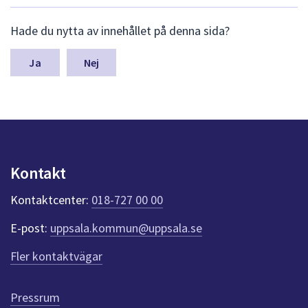
dem.
L
Hade du nytta av innehållet på denna sida?
ä
m
n
Nej
a
s
y
n
p
u
n
Kontakt
k
t
Kontaktcenter:
018-727 00 00
e
r
E-post:
uppsala.kommun@uppsala.se
f
ö
Fler kontaktvägar
r
d
e
Pressrum