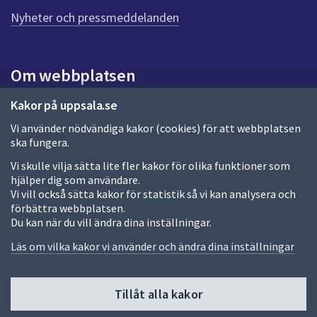
n
n
Nyheter och pressmeddelanden
a
s
i
Om webbplatsen
d
a
Om webbplatsen
Kakor på uppsala.se
Vi använder nödvändiga kakor (cookies) för att webbplatsen
Allmänna handlingar och diarium
ska fungera.
Behandling av personuppgifter
Vi skulle vilja sätta lite fler kakor för olika funktioner som
hjälper dig som användare.
Kakor
Vi vill också sätta kakor för statistik så vi kan analysera och
förbättra webbplatsen.
Språk (other languages)
Du kan när du vill ändra dina inställningar.
Tillgänglighetsredogörelse
Läs om vilka kakor vi använder och ändra dina inställningar
Tillåt alla kakor
Fler sätt att följa oss