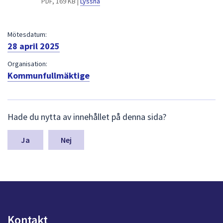
PDF, 169 KB |
Lyssna
dem.
Mötesdatum:
28 april 2025
Organisation:
Kommunfullmäktige
L
Hade du nytta av innehållet på denna sida?
ä
m
n
Nej
a
s
y
n
p
u
n
Kontakt