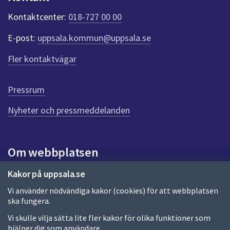
k
t
Kontaktcenter:
018-727 00 00
e
r
E-post:
uppsala.kommun@uppsala.se
f
ö
Fler kontaktvägar
r
d
e
Pressrum
n
n
Nyheter och pressmeddelanden
a
s
i
Om webbplatsen
d
a
Om webbplatsen
Kakor på uppsala.se
Vi använder nödvändiga kakor (cookies) för att webbplatsen
Allmänna handlingar och diarium
ska fungera.
Behandling av personuppgifter
Vi skulle vilja sätta lite fler kakor för olika funktioner som
hjälper dig som användare.