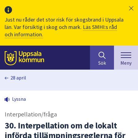
Just nu råder det stor risk för skogsbrand i Uppsala
län. Var försiktig i skog och mark.
Läs SMHI:s råd
och information.
Sök
huvudinnehåll
efter
Till sidans
Sök
Meny
innehåll
på
28 april
webbplatsen.
När
du
Lyssna
börjar
skriva
Interpellation/fråga
i
sökfältet
30. Interpellation om de lokalt
kommer
införda tillämpningsreglerna för
sökförslag