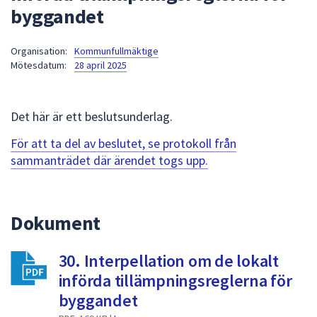
byggandet
att
presenteras
under
Organisation:
Kommunfullmäktige
Mötesdatum:
28 april 2025
fältet.
Använd
piltangenterna
Det här är ett beslutsunderlag.
för
att
För att ta del av beslutet, se protokoll från
navigera
sammanträdet där ärendet togs upp.
mellan
sökförslagen
och
Dokument
enter
för
att
30. Interpellation om de lokalt
välja
införda tillämpningsreglerna för
något
byggandet
av