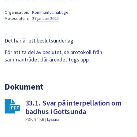
att
Organisation:
Kommunfullmäktige
presenteras
Mötesdatum:
27 januari 2025
under
fältet.
Använd
Det här är ett beslutsunderlag.
piltangenterna
för
För att ta del av beslutet, se protokoll från
att
sammanträdet där ärendet togs upp.
navigera
mellan
sökförslagen
Dokument
och
enter
33.1. Svar på interpellation om
för
att
badhus i Gottsunda
välja
PDF, 84 KB |
Lyssna
något
av