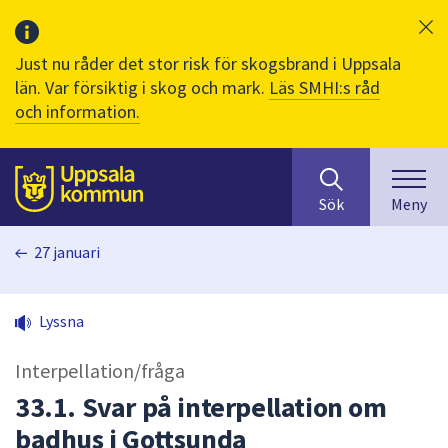
Just nu råder det stor risk för skogsbrand i Uppsala
län. Var försiktig i skog och mark.
Läs SMHI:s råd
och information.
Sök
huvudinnehåll
efter
Till sidans
Sök
Meny
innehåll
på
27 januari
webbplatsen.
När
du
Lyssna
börjar
skriva
Interpellation/fråga
i
sökfältet
33.1. Svar på interpellation om
kommer
badhus i Gottsunda
sökförslag