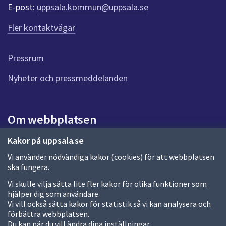
r
E-post:
uppsala.kommun@uppsala.se
f
ö
Fler kontaktvägar
r
d
e
Pressrum
n
n
Nyheter och pressmeddelanden
a
s
i
Om webbplatsen
d
a
Om webbplatsen
Kakor på uppsala.se
Vi använder nödvändiga kakor (cookies) för att webbplatsen
Allmänna handlingar och diarium
ska fungera.
Behandling av personuppgifter
Vi skulle vilja sätta lite fler kakor för olika funktioner som
hjälper dig som användare.
Kakor
Vi vill också sätta kakor för statistik så vi kan analysera och
förbättra webbplatsen.
Språk (other languages)
Du kan när du vill ändra dina inställningar.