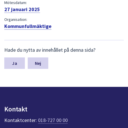
dem.
Mötesdatum:
27 januari 2025
Organisation:
Kommunfullmäktige
L
Hade du nytta av innehållet på denna sida?
ä
m
n
Nej
a
s
y
n
p
u
n
Kontakt
k
t
Kontaktcenter:
018-727 00 00
e