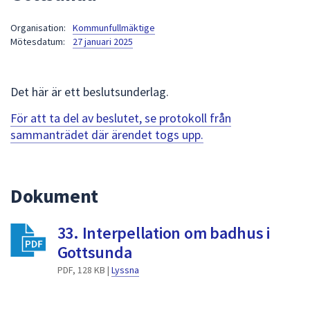
att
Organisation:
Kommunfullmäktige
presenteras
Mötesdatum:
27 januari 2025
under
fältet.
Använd
Det här är ett beslutsunderlag.
piltangenterna
för
För att ta del av beslutet, se protokoll från
att
sammanträdet där ärendet togs upp.
navigera
mellan
sökförslagen
Dokument
och
enter
33. Interpellation om badhus i
för
att
Gottsunda
välja
PDF, 128 KB |
Lyssna
något
av