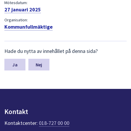
dem.
Mötesdatum:
27 januari 2025
Organisation:
Kommunfullmäktige
L
Hade du nytta av innehållet på denna sida?
ä
m
n
Nej
a
s
y
n
p
u
n
Kontakt
k
t
Kontaktcenter:
018-727 00 00
e