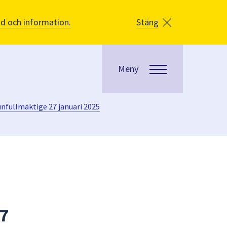
åd och information.
Stäng
Meny
nfullmäktige 27 januari 2025
27