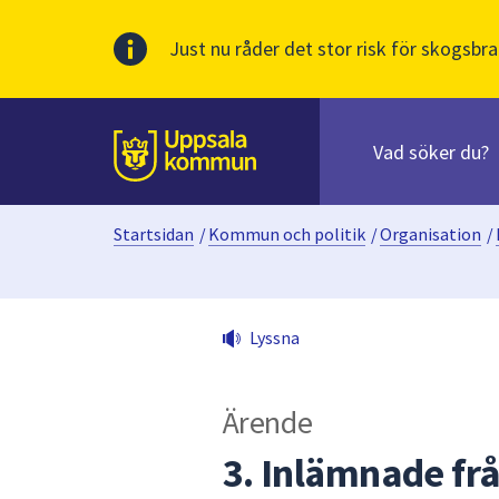
Just nu råder det stor risk för skogsbra
Sök
efter
huvudinnehåll
innehåll
Till sidans
på
webbplatsen.
Startsidan
/
Kommun och politik
/
Organisation
/
När
du
börjar
skriva
Lyssna
i
sökfältet
kommer
Ärende
sökförslag
att
3. Inlämnade fr
presenteras