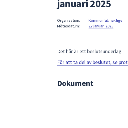
januari 2025
under
fältet.
Använd
Organisation:
Kommunfullmäktige
piltangenterna
Mötesdatum:
27 januari 2025
för
att
navigera
mellan
Det här är ett beslutsunderlag.
sökförslagen
För att ta del av beslutet, se pr
och
enter
för
Dokument
att
välja
något
av
dem.