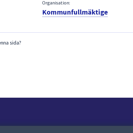
Organisation:
Kommunfullmäktige
enna sida?
Om webbplatsen