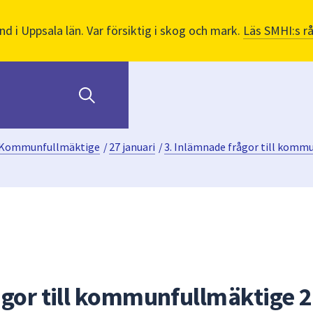
nd i Uppsala län. Var försiktig i skog och mark.
Läs SMHI:s r
Kommunfullmäktige
/
27 januari
/
3. Inlämnade frågor till kommu
ågor till kommunfullmäktige 