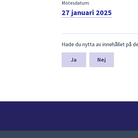
Mötesdatum:
27 januari 2025
Lämna
Hade du nytta av innehållet på d
synpunkter
för
denna
Nej
sida
Kontakt