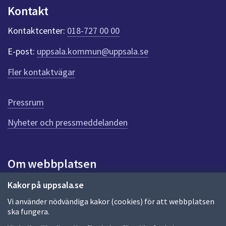
n
Kontakt
k
t
Kontaktcenter:
018-727 00 00
e
r
E-post:
uppsala.kommun@uppsala.se
f
ö
Fler kontaktvägar
r
d
e
Pressrum
n
n
Nyheter och pressmeddelanden
a
s
i
Om webbplatsen
d
a
Om webbplatsen
Kakor på uppsala.se
Vi använder nödvändiga kakor (cookies) för att webbplatsen
Allmänna handlingar och diarium
ska fungera.
Behandling av personuppgifter