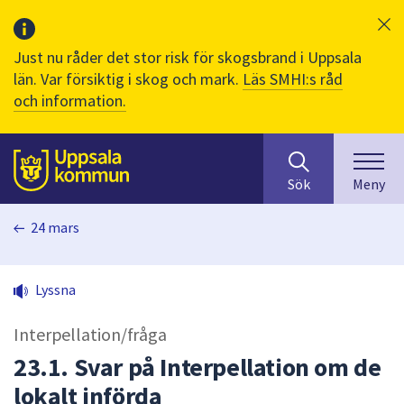
Just nu råder det stor risk för skogsbrand i Uppsala
län. Var försiktig i skog och mark.
Läs SMHI:s råd
och information.
Sök
huvudinnehåll
efter
Till sidans
Sök
Meny
innehåll
på
24 mars
webbplatsen.
När
du
Lyssna
börjar
skriva
Interpellation/fråga
i
sökfältet
23.1. Svar på Interpellation om de
kommer
lokalt införda
sökförslag