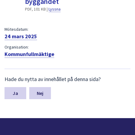
byggandet
dem.
PDF, 101 KB |
Lyssna
Mötesdatum:
24 mars 2025
Organisation:
Kommunfullmäktige
L
Hade du nytta av innehållet på denna sida?
ä
m
n
Nej
a
s
y
n
p
u