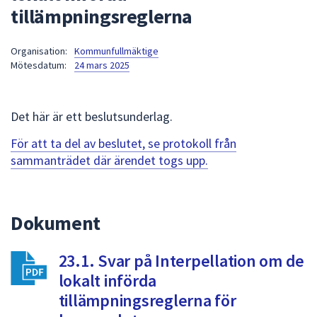
tillämpningsreglerna
att
presenteras
under
Organisation:
Kommunfullmäktige
Mötesdatum:
24 mars 2025
fältet.
Använd
piltangenterna
Det här är ett beslutsunderlag.
för
att
För att ta del av beslutet, se protokoll från
navigera
sammanträdet där ärendet togs upp.
mellan
sökförslagen
och
Dokument
enter
för
att
23.1. Svar på Interpellation om de
välja
lokalt införda
något
tillämpningsreglerna för
av