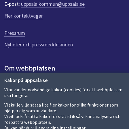
r
E-post:
uppsala.kommun@uppsala.se
f
ö
Fler kontaktvägar
r
d
e
Pressrum
n
n
Nyheter och pressmeddelanden
a
s
i
Om webbplatsen
d
a
Om webbplatsen
Kakor på uppsala.se
Vi använder nödvändiga kakor (cookies) för att webbplatsen
Allmänna handlingar och diarium
ska fungera.
Behandling av personuppgifter
Vi skulle vilja sätta lite fler kakor för olika funktioner som
hjälper dig som användare.
Kakor
Vi vill också sätta kakor för statistik så vi kan analysera och
förbättra webbplatsen.
Språk (other languages)
Du kan när du vill ändra dina inställningar.