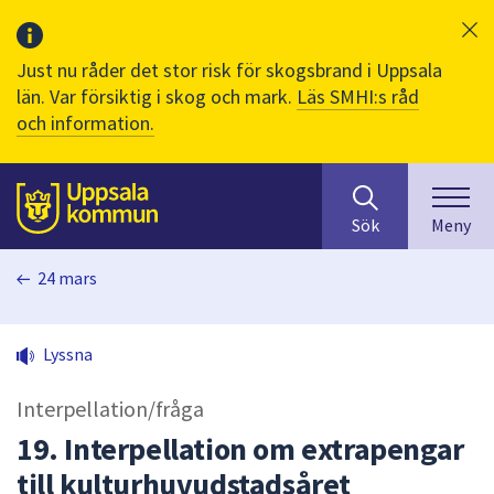
Just nu råder det stor risk för skogsbrand i Uppsala
län. Var försiktig i skog och mark.
Läs SMHI:s råd
och information.
Sök
huvudinnehåll
efter
Till sidans
Sök
Meny
innehåll
på
24 mars
webbplatsen.
När
du
Lyssna
börjar
skriva
Interpellation/fråga
i
sökfältet
19. Interpellation om extrapengar
kommer
till kulturhuvudstadsåret
sökförslag