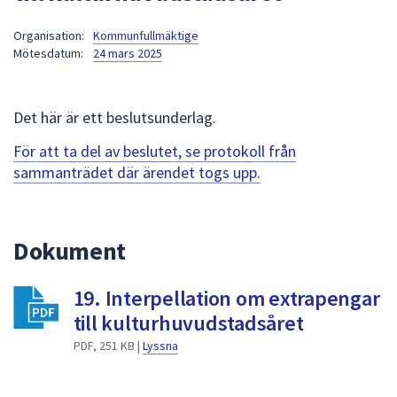
att
Organisation:
Kommunfullmäktige
presenteras
Mötesdatum:
24 mars 2025
under
fältet.
Använd
Det här är ett beslutsunderlag.
piltangenterna
för
För att ta del av beslutet, se protokoll från
att
sammanträdet där ärendet togs upp.
navigera
mellan
sökförslagen
Dokument
och
enter
19. Interpellation om extrapengar
för
att
till kulturhuvudstadsåret
välja
PDF, 251 KB |
Lyssna
något
av