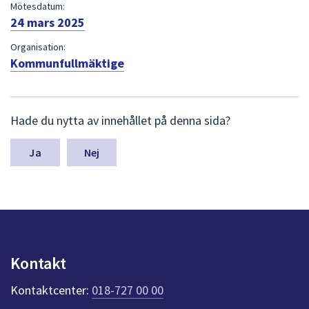
dem.
Mötesdatum:
24 mars 2025
Organisation:
Kommunfullmäktige
L
Hade du nytta av innehållet på denna sida?
ä
m
n
Nej
a
s
y
n
p
u
n
Kontakt
k
t
Kontaktcenter:
018-727 00 00
e