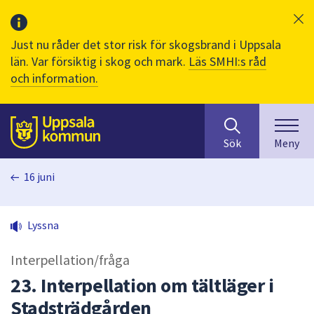
Just nu råder det stor risk för skogsbrand i Uppsala
län. Var försiktig i skog och mark.
Läs SMHI:s råd
och information.
Sök
huvudinnehåll
efter
Till sidans
Sök
Meny
innehåll
på
16 juni
webbplatsen.
När
du
Lyssna
börjar
skriva
Interpellation/fråga
i
sökfältet
23. Interpellation om tältläger i
kommer
Stadsträdgården
sökförslag