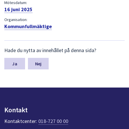
dem.
Mötesdatum:
16 juni 2025
Organisation:
Kommunfullmäktige
L
Hade du nytta av innehållet på denna sida?
ä
m
n
Nej
a
s
y
n
p
u
n
Kontakt
k
t
Kontaktcenter:
018-727 00 00
e