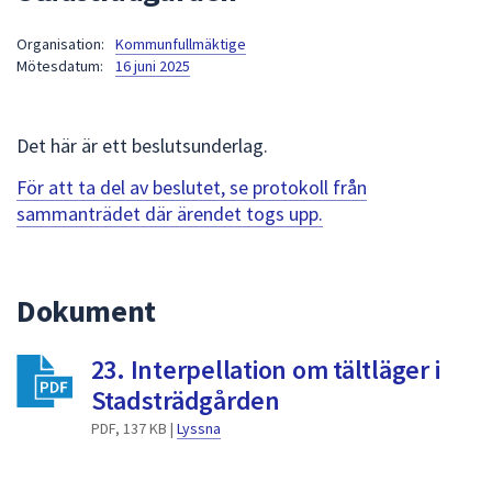
att
Organisation:
Kommunfullmäktige
presenteras
Mötesdatum:
16 juni 2025
under
fältet.
Använd
Det här är ett beslutsunderlag.
piltangenterna
för
För att ta del av beslutet, se protokoll från
att
sammanträdet där ärendet togs upp.
navigera
mellan
sökförslagen
Dokument
och
enter
23. Interpellation om tältläger i
för
att
Stadsträdgården
välja
PDF, 137 KB |
Lyssna
något
av