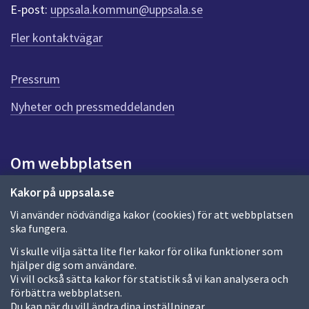
r
E-post:
uppsala.kommun@uppsala.se
f
ö
Fler kontaktvägar
r
d
e
Pressrum
n
n
Nyheter och pressmeddelanden
a
s
i
Om webbplatsen
d
a
Om webbplatsen
Kakor på uppsala.se
Vi använder nödvändiga kakor (cookies) för att webbplatsen
Allmänna handlingar och diarium
ska fungera.
Behandling av personuppgifter
Vi skulle vilja sätta lite fler kakor för olika funktioner som
hjälper dig som användare.
Kakor
Vi vill också sätta kakor för statistik så vi kan analysera och
förbättra webbplatsen.
Språk (other languages)
Du kan när du vill ändra dina inställningar.