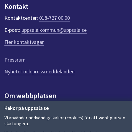
n
Kontakt
k
t
Kontaktcenter:
018-727 00 00
e
r
E-post:
uppsala.kommun@uppsala.se
f
ö
Fler kontaktvägar
r
d
e
Pressrum
n
n
Nyheter och pressmeddelanden
a
s
i
Om webbplatsen
d
a
Om webbplatsen
Kakor på uppsala.se
Vi använder nödvändiga kakor (cookies) för att webbplatsen
Allmänna handlingar och diarium
ska fungera.
Behandling av personuppgifter