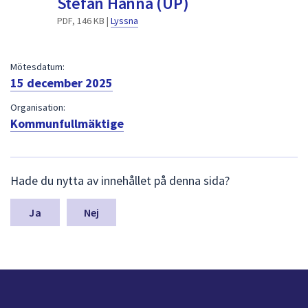
Stefan Hanna (UP)
dem.
PDF, 146 KB |
Lyssna
Mötesdatum:
15 december 2025
Organisation:
Kommunfullmäktige
L
Hade du nytta av innehållet på denna sida?
ä
m
n
Nej
a
s
y
n
p
u