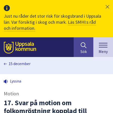
Just nu råder det stor risk för skogsbrand i Uppsala
län. Var försiktig i skog och mark.
Läs SMHI:s råd
och information.
Sök
huvudinnehåll
efter
Till sidans
Sök
Meny
innehåll
på
15 december
webbplatsen.
När
du
Lyssna
börjar
skriva
Motion
i
sökfältet
17. Svar på motion om
kommer
folkomröstning kopplad till
sökförslag