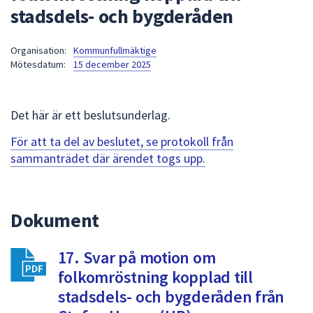
stadsdels- och bygderåden
att
presenteras
under
Organisation:
Kommunfullmäktige
Mötesdatum:
15 december 2025
fältet.
Använd
piltangenterna
Det här är ett beslutsunderlag.
för
att
För att ta del av beslutet, se protokoll från
navigera
sammanträdet där ärendet togs upp.
mellan
sökförslagen
och
Dokument
enter
för
att
17. Svar på motion om
välja
folkomröstning kopplad till
något
stadsdels- och bygderåden från
av