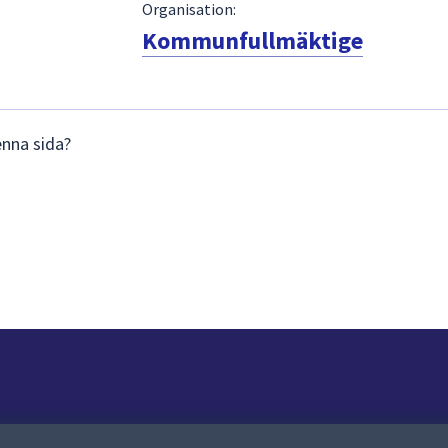
Organisation:
Kommunfullmäktige
enna sida?
Om webbplatsen