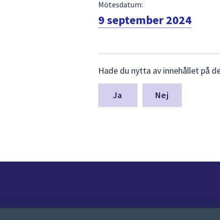
Mötesdatum:
9 september 2024
Lämna
Hade du nytta av innehållet på d
synpunkter
för
denna
Nej
sida
Kontakt