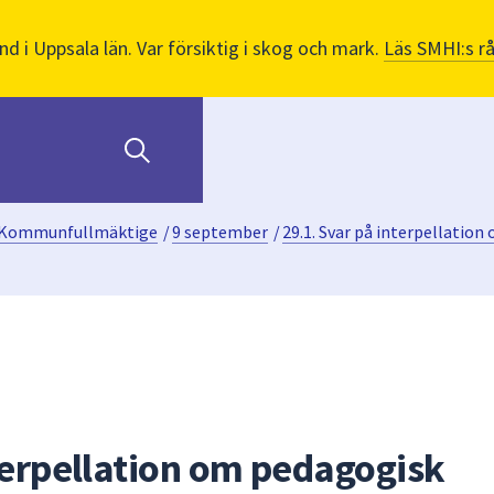
nd i Uppsala län. Var försiktig i skog och mark.
Läs SMHI:s r
Kommunfullmäktige
/
9 september
/
29.1. Svar på interpellatio
terpellation om pedagogisk