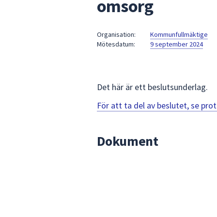
omsorg
under
fältet.
Använd
Organisation:
Kommunfullmäktige
piltangenterna
Mötesdatum:
9 september 2024
för
att
navigera
mellan
Det här är ett beslutsunderlag.
sökförslagen
För att ta del av beslutet, se pr
och
enter
för
Dokument
att
välja
något
av
dem.