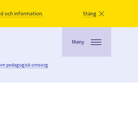
åd och information.
Stäng
Meny
n om pedagogisk omsorg