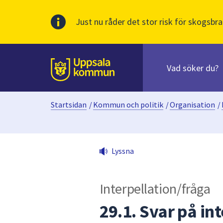
Just nu råder det stor risk för skogsbra
Sök
efter
huvudinnehåll
innehåll
Till sidans
på
webbplatsen.
Startsidan
/
Kommun och politik
/
Organisation
/
När
du
börjar
skriva
Lyssna
i
sökfältet
kommer
Interpellation/fråga
sökförslag
att
29.1. Svar på in
presenteras