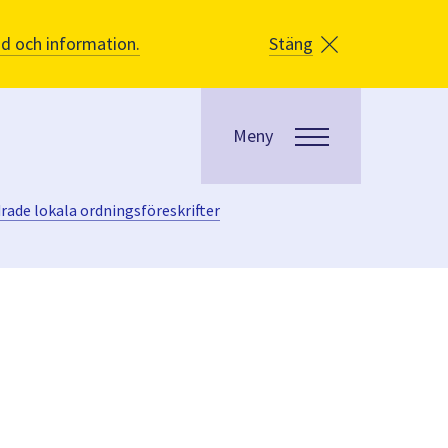
åd och information.
Stäng
Meny
rade lokala ordningsföreskrifter