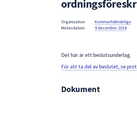
ordningsföreskr
under
fältet.
Använd
Organisation:
Kommunfullmäktige
piltangenterna
Mötesdatum:
9 december 2024
för
att
navigera
mellan
Det här är ett beslutsunderlag.
sökförslagen
För att ta del av beslutet, se pr
och
enter
för
Dokument
att
välja
något
av
dem.