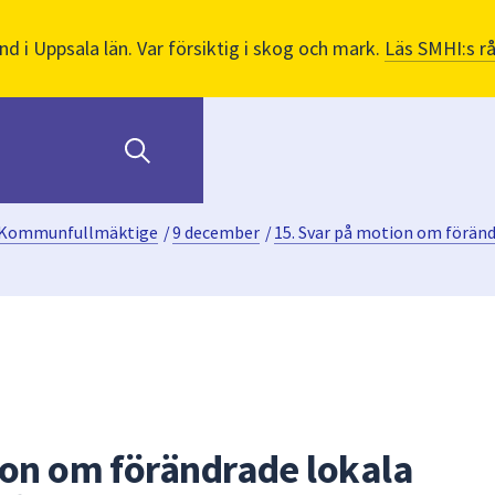
nd i Uppsala län. Var försiktig i skog och mark.
Läs SMHI:s r
Kommunfullmäktige
/
9 december
/
15. Svar på motion om föränd
ion om förändrade lokala