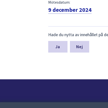
Mötesdatum:
9 december 2024
Lämna
Hade du nytta av innehållet på d
synpunkter
för
denna
Nej
sida
Kontakt