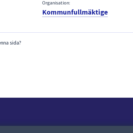
Organisation:
Kommunfullmäktige
enna sida?
Om webbplatsen