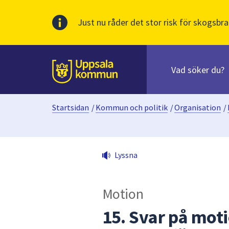
Just nu råder det stor risk för skogsbra
Sök
efter
huvudinnehåll
innehåll
Till sidans
på
webbplatsen.
Startsidan
/
Kommun och politik
/
Organisation
/
När
du
börjar
skriva
Lyssna
i
sökfältet
kommer
Motion
sökförslag
att
15. Svar på mot
presenteras