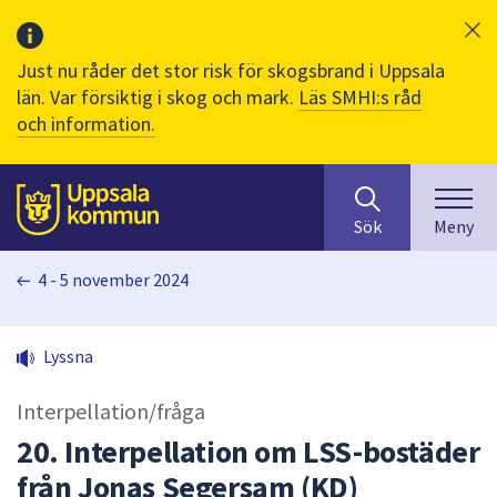
Just nu råder det stor risk för skogsbrand i Uppsala
län. Var försiktig i skog och mark.
Läs SMHI:s råd
och information.
Sök
huvudinnehåll
efter
Till sidans
Sök
Meny
innehåll
på
4 - 5 november 2024
webbplatsen.
När
du
Lyssna
börjar
skriva
Interpellation/fråga
i
sökfältet
20. Interpellation om LSS-bostäder
kommer
från Jonas Segersam (KD)
sökförslag