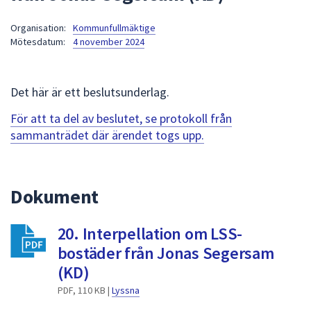
att
Organisation:
Kommunfullmäktige
presenteras
Mötesdatum:
4 november 2024
under
fältet.
Använd
Det här är ett beslutsunderlag.
piltangenterna
för
För att ta del av beslutet, se protokoll från
att
sammanträdet där ärendet togs upp.
navigera
mellan
sökförslagen
Dokument
och
enter
20. Interpellation om LSS-
för
att
bostäder från Jonas Segersam
välja
(KD)
något
PDF, 110 KB |
Lyssna
av