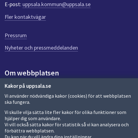
r
E-post:
uppsala.kommun@uppsala.se
f
ö
Fler kontaktvägar
r
d
e
Pressrum
n
n
Nyheter och pressmeddelanden
a
s
i
Om webbplatsen
d
a
Om webbplatsen
Kakor på uppsala.se
Vi använder nödvändiga kakor (cookies) för att webbplatsen
Allmänna handlingar och diarium
ska fungera.
Behandling av personuppgifter
Vi skulle vilja sätta lite fler kakor för olika funktioner som
hjälper dig som användare.
Kakor
Vi vill också sätta kakor för statistik så vi kan analysera och
förbättra webbplatsen.
Språk (other languages)
Du kan när du vill ändra dina inställningar.