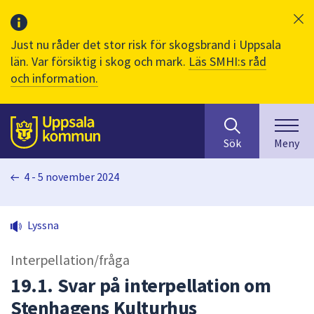
Just nu råder det stor risk för skogsbrand i Uppsala
län. Var försiktig i skog och mark.
Läs SMHI:s råd
och information.
Sök
huvudinnehåll
efter
Till sidans
Sök
Meny
innehåll
på
4 - 5 november 2024
webbplatsen.
När
du
Lyssna
börjar
skriva
Interpellation/fråga
i
sökfältet
19.1. Svar på interpellation om
kommer
Stenhagens Kulturhus
sökförslag