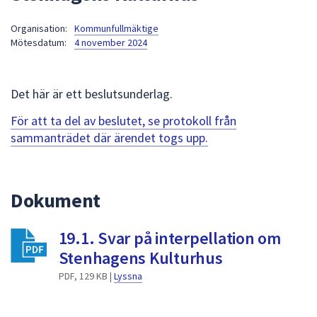
att
Organisation:
Kommunfullmäktige
presenteras
Mötesdatum:
4 november 2024
under
fältet.
Använd
Det här är ett beslutsunderlag.
piltangenterna
för
För att ta del av beslutet, se protokoll från
att
sammanträdet där ärendet togs upp.
navigera
mellan
sökförslagen
Dokument
och
enter
19.1. Svar på interpellation om
för
att
Stenhagens Kulturhus
välja
PDF, 129 KB |
Lyssna
något
av