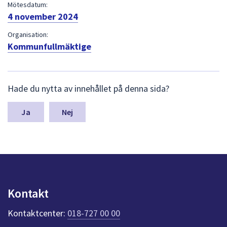
dem.
Mötesdatum:
4 november 2024
Organisation:
Kommunfullmäktige
L
Hade du nytta av innehållet på denna sida?
ä
m
n
Nej
a
s
y
n
p
u
n
Kontakt
k
t
Kontaktcenter:
018-727 00 00
e